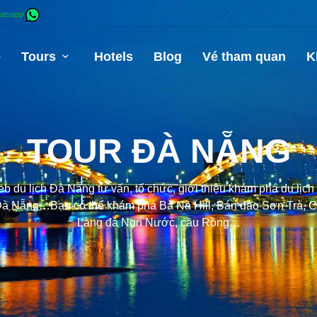
atsapp
e
Tours
Hotels
Blog
Vé tham quan
K
TOUR ĐÀ NẴNG
 du lịch Đà Nẵng tư vấn, tổ chức, giới thiệu khám phá du lịc
i Đà Nẵng…Bạn có thể khám phá Bà Nà Hill, Bán đảo Sơn Trà,
Làng đá Non Nước, cầu Rồng…