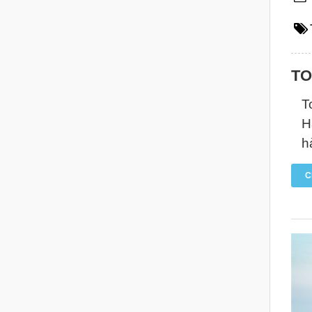
TO
T
H
h
C