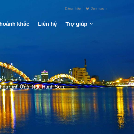
Đăng nhập
Danh sách
hoảnh khắc
Liên hệ
Trợ giúp
h Đà Thành, các khách sạn, nhà
 Chùa Linh Ứng, Ngũ Hành Sơn,