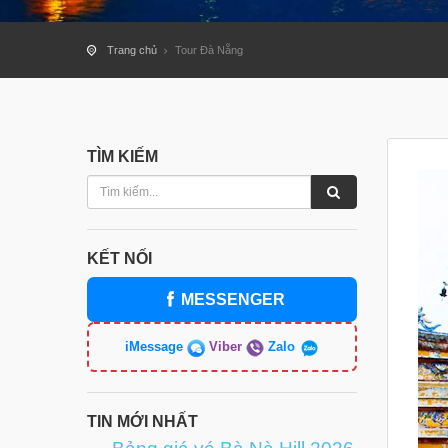
Trang chủ
Tour Đà Nẵng
TÌM KIẾM
KẾT NỐI
MESSENGER
iMessage
Viber
Zalo
TIN MỚI NHẤT