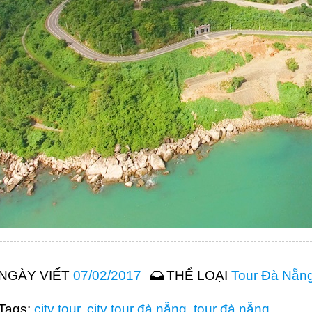
NGÀY VIẾT
07/02/2017
THỂ LOẠI
Tour Đà Nẵn
Tags:
city tour
,
city tour đà nẵng
,
tour đà nẵng