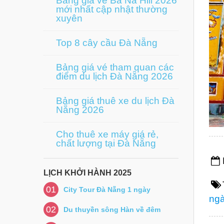
Bảng giá vé Bà Nà Hill 2026
mới nhất cập nhật thường
xuyên
Top 8 cây cầu Đà Nẵng
Bảng giá vé tham quan các
điểm du lịch Đà Nẵng 2026
Bảng giá thuê xe du lịch Đà
Nẵng 2026
Cho thuê xe máy giá rẻ,
chất lượng tại Đà Nẵng
LỊCH KHỞI HÀNH 2025
01
City Tour Đà Nẵng 1 ngày
ng
02
Du thuyền sông Hàn về đêm