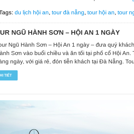
Tags:
du lịch hội an
,
tour đà nẵng
,
tour hội an
,
tour 
UR NGŨ HÀNH SƠN – HỘI AN 1 NGÀY
our Ngũ Hành Sơn – Hội An 1 ngày – đưa quý khác
ành Sơn vào buổi chiều và ăn tối tại phố cổ Hội An.
àng ngày, với giá rẻ, đón tiễn khách tại Đà Nẵng. T
HI TIẾT