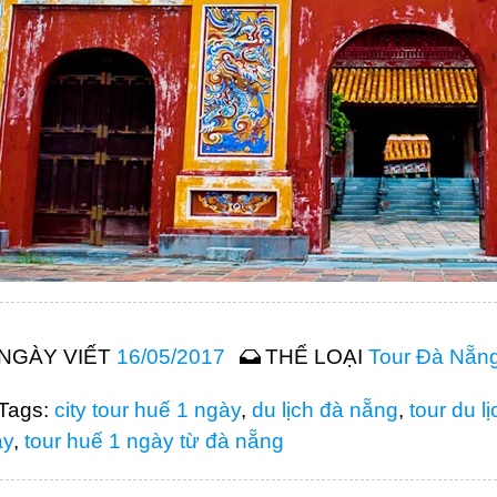
NGÀY VIẾT
16/05/2017
THỂ LOẠI
Tour Đà Nẵn
Tags:
city tour huế 1 ngày
,
du lịch đà nẵng
,
tour du l
ày
,
tour huế 1 ngày từ đà nẵng