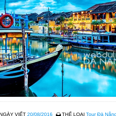
NGÀY VIẾT
20/08/2016
THỂ LOẠI
Tour Đà Nẵn