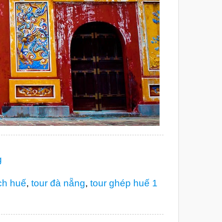
g
ịch huế
,
tour đà nẵng
,
tour ghép huế 1