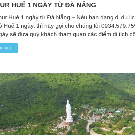
UR HUẾ 1 NGÀY TỪ ĐÀ NẴNG
our Huế 1 ngày từ Đà Nẵng – Nếu bạn đang đi du lị
ô Huế 1 ngày, thì hãy gọi cho chúng tôi 0934.579.75
gày sẽ đưa quý khách tham quan các điểm di tích c
HI TIẾT