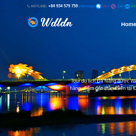
+84 934 579 759
HOTLINE:
|
iMessage
Viber
Zalo
Wh
Hom
Tour du lịch Đà Nẵng được Web
hàng, điểm đến thân thiện tạ