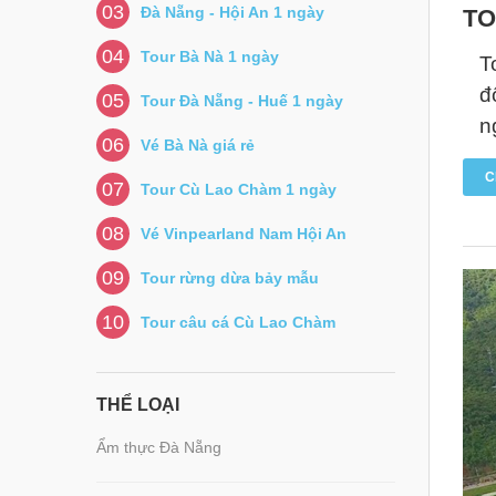
03
Đà Nẵng - Hội An 1 ngày
TO
04
Tour Bà Nà 1 ngày
T
đ
05
Tour Đà Nẵng - Huế 1 ngày
n
06
Vé Bà Nà giá rẻ
C
07
Tour Cù Lao Chàm 1 ngày
08
Vé Vinpearland Nam Hội An
09
Tour rừng dừa bảy mẫu
10
Tour câu cá Cù Lao Chàm
THỂ LOẠI
Ẩm thực Đà Nẵng