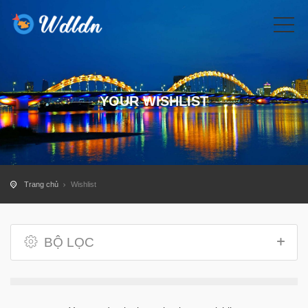
YOUR WISHLIST
Trang chủ
Wishlist
BỘ LỌC