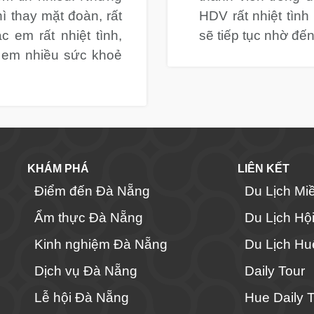
ì thay mặt đoàn, rất
HDV rất nhiệt tình
c em rất nhiệt tình,
sẽ tiếp tục nhờ đế
 2 em nhiều sức khoẻ
KHÁM PHÁ
LIÊN KẾT
Điểm đến Đà Nẵng
Du Lịch Mi
Ẩm thực Đà Nẵng
Du Lịch Hộ
Kinh nghiệm Đà Nẵng
Du Lịch Hu
Dịch vụ Đà Nẵng
Daily Tour
Lễ hội Đà Nẵng
Hue Daily 