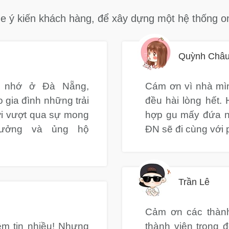
e ý kiến khách hàng, để xây dựng một hệ thống onl
Quỳnh Châ
g nhớ ở Đà Nẵng,
Cám ơn vì nhà mìn
gia đình những trải
đều hài lòng hết.
ời vượt qua sự mong
hợp gu mấy đứa nh
tưởng và ủng hộ
ĐN sẽ đi cùng với 
Trần Lê
Cảm ơn các thành
ềm tin nhiều! Nhưng
thành viên trong 