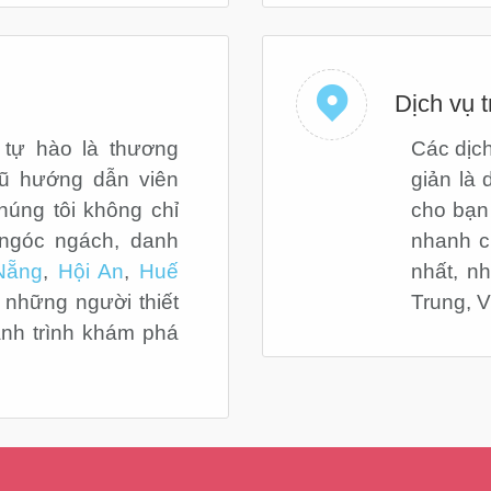
Dịch vụ t
tự hào là thương
Các dịc
gũ hướng dẫn viên
giản là 
húng tôi không chỉ
cho bạn
ngóc ngách, danh
nhanh c
Nẵng
,
Hội An
,
Huế
nhất, n
những người thiết
Trung, V
ành trình khám phá