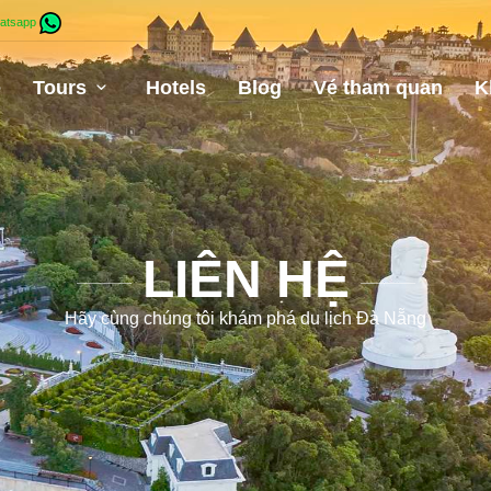
atsapp
e
Tours
Hotels
Blog
Vé tham quan
K
LIÊN HỆ
Hãy cùng chúng tôi khám phá du lịch Đà Nẵng