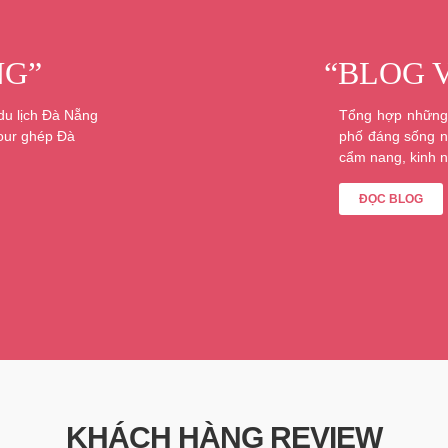
NG”
“BLOG 
 du lịch Đà Nẵng
Tổng hợp những 
tour ghép Đà
phố đáng sống n
cẩm nang, kinh n
ĐỌC BLOG
KHÁCH HÀNG REVIEW