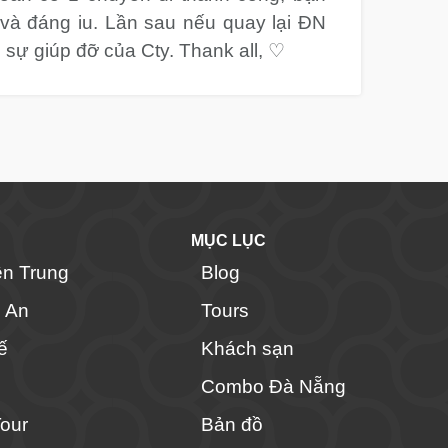
 và đáng iu. Lần sau nếu quay lại ĐN
n sự giúp đỡ của Cty. Thank all, ♡
MỤC LỤC
ền Trung
Blog
i An
Tours
ế
Khách sạn
Combo Đà Nẵng
Tour
Bản đồ