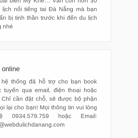
, bãi biển Mỹ Khê… Vẫn còn hơn 30
 lịch nổi tiếng tai Đà Nẵng mà bạn
n bị tinh thần trước khi đến du lịch
g nhé
 online
i hệ thống đã hỗ trợ cho bạn book
ực tuyến qua email, điện thoại hoặc
. Chỉ cần đặt chỗ, sẽ được bộ phận
ọi lại cho bạn! Mọi thông tin vui lòng
ệ 0934.579.759 hoặc Email:
g@webdulichdanang.com