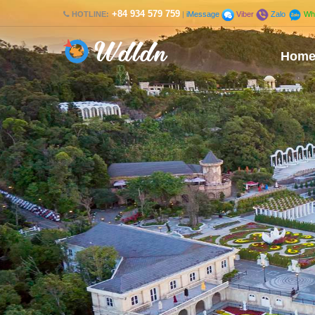
+84 934 579 759
HOTLINE:
|
iMessage
Viber
Zalo
Wh
Hom