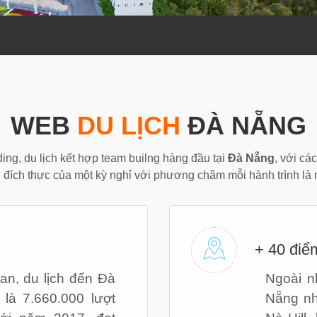
WEB
DU LỊCH
ĐÀ NẴNG
ding, du lịch kết hợp team builng hàng đầu tại
Đà Nẵng
, với cá
 đích thực của một kỳ nghỉ với phương châm mỗi hành trình là 
+ 40 điể
an, du lịch đến Đà
Ngoài n
à 7.660.000 lượt
Nẵng nh