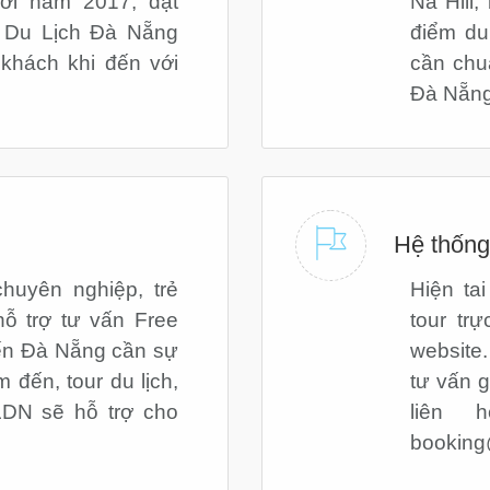
ới năm 2017, đạt
Nà Hill
 Du Lịch Đà Nẵng
điểm du
khách khi đến với
cần chuẩ
Đà Nẵn
Hệ thống
huyên nghiệp, trẻ
Hiện ta
hỗ trợ tư vấn Free
tour tr
ến Đà Nẵng cần sự
website
 đến, tour du lịch,
tư vấn g
N sẽ hỗ trợ cho
liên h
bookin