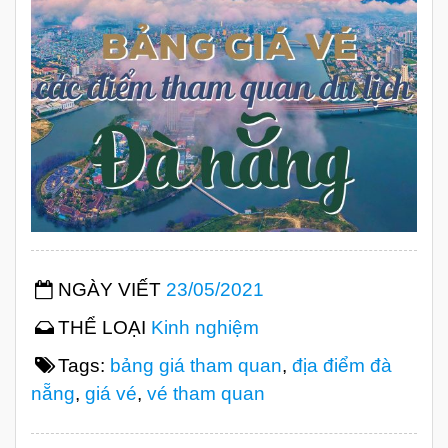
NGÀY VIẾT
23/05/2021
THỂ LOẠI
Kinh nghiệm
Tags:
bảng giá tham quan
,
địa điểm đà
nẵng
,
giá vé
,
vé tham quan