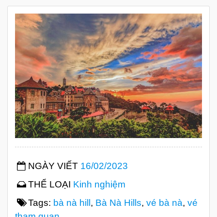
NGÀY VIẾT
16/02/2023
THỂ LOẠI
Kinh nghiệm
Tags:
bà nà hill
,
Bà Nà Hills
,
vé bà nà
,
vé
tham quan