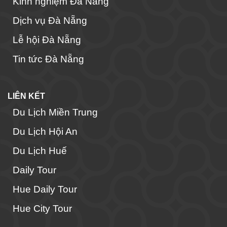
Kinh nghiệm Đà Nẵng
Dịch vụ Đà Nẵng
Lễ hội Đà Nẵng
Tin tức Đà Nẵng
LIÊN KẾT
Du Lịch Miền Trung
Du Lịch Hội An
Du Lịch Huế
Daily Tour
Hue Daily Tour
Hue City Tour