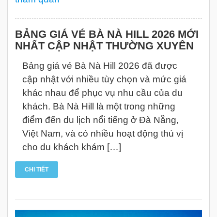
BẢNG GIÁ VÉ BÀ NÀ HILL 2026 MỚI
NHẤT CẬP NHẬT THƯỜNG XUYÊN
Bảng giá vé Bà Nà Hill 2026 đã được
cập nhật với nhiều tùy chọn và mức giá
khác nhau để phục vụ nhu cầu của du
khách. Bà Nà Hill là một trong những
điểm đến du lịch nổi tiếng ở Đà Nẵng,
Việt Nam, và có nhiều hoạt động thú vị
cho du khách khám […]
CHI TIẾT