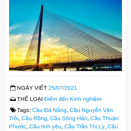
NGÀY VIẾT
25/07/2021
THỂ LOẠI
Điểm đến
Kinh nghiệm
Tags:
Cầu Đà Nẵng
,
Cầu Nguyễn Văn
Trỗi
,
Cầu Rồng
,
Cầu Sông Hàn
,
Cầu Thuận
Phước
,
Cầu tình yêu
,
Cầu Trần Thị Lý
,
Cầu