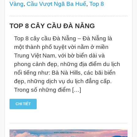
Vàng
,
Cầu Vượt Ngã Ba Huế
,
Top 8
TOP 8 CÂY CẦU ĐÀ NẴNG
Top 8 cây cầu Đà Nẵng – Đà Nẵng là
một thành phố tuyệt vời nằm ở miền
Trung Việt Nam, với bờ biển dài và
phong cảnh đẹp, những địa điểm du lịch
nổi tiếng như: Bà Nà Hills, các bãi biển
đẹp, những dịch vụ du lịch đẳng cấp.
Trong số những điểm […]
CHI TIẾT