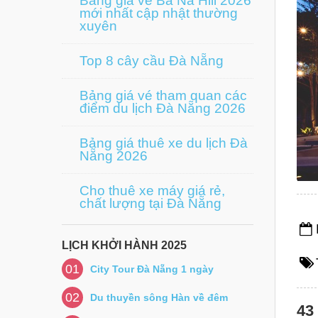
Bảng giá vé Bà Nà Hill 2026
mới nhất cập nhật thường
xuyên
Top 8 cây cầu Đà Nẵng
Bảng giá vé tham quan các
điểm du lịch Đà Nẵng 2026
Bảng giá thuê xe du lịch Đà
Nẵng 2026
Cho thuê xe máy giá rẻ,
chất lượng tại Đà Nẵng
LỊCH KHỞI HÀNH 2025
01
City Tour Đà Nẵng 1 ngày
02
Du thuyền sông Hàn về đêm
43