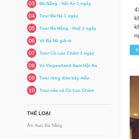
03
Đà Nẵng - Hội An 1 ngày
4
04
Tour Bà Nà 1 ngày
k
k
05
Tour Đà Nẵng - Huế 1 ngày
n
06
Vé Bà Nà giá rẻ
C
07
Tour Cù Lao Chàm 1 ngày
08
Vé Vinpearland Nam Hội An
09
Tour rừng dừa bảy mẫu
10
Tour câu cá Cù Lao Chàm
THỂ LOẠI
Ẩm thực Đà Nẵng