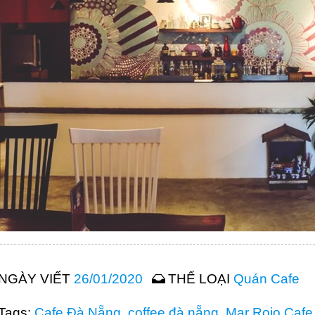
NGÀY VIẾT
26/01/2020
THỂ LOẠI
Quán Cafe
Tags:
Cafe Đà Nẵng
,
coffee đà nẵng
,
Mar Rojo Cafe