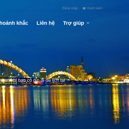
Đăng nhập
Danh sách
hoảnh khắc
Liên hệ
Trợ giúp
n khi bạn có dịp đi du lịch tại