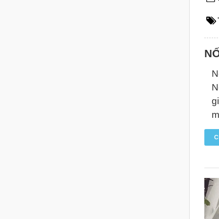
NỐ
N
N
g
m
C