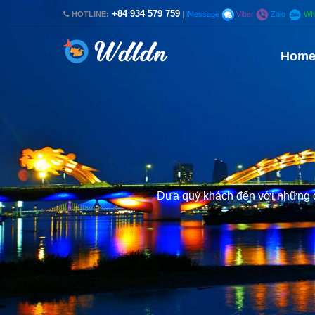
+84 934 579 759
HOTLINE:
|
iMessage
Viber
Zalo
Wh
Hom
Đưa quý khách đến với những qu