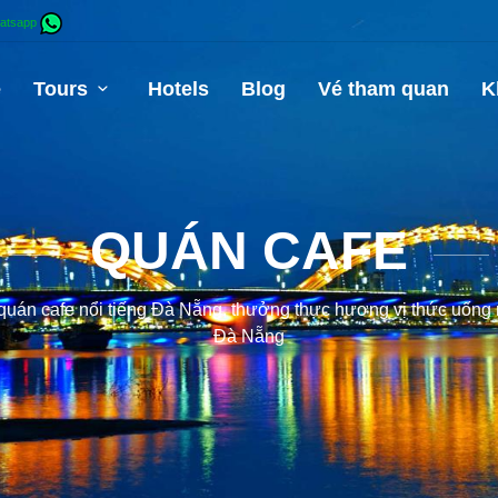
atsapp
e
Tours
Hotels
Blog
Vé tham quan
K
QUÁN CAFE
án cafe nổi tiếng Đà Nẵng, thưởng thực hương vị thức uống ngo
Đà Nẵng