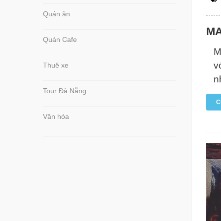
Quán ăn
MA
Quán Cafe
M
v
Thuê xe
n
Tour Đà Nẵng
C
Văn hóa