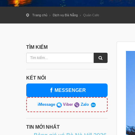
Trang chủ
Dịch vụ Đà Nẵng
Quán Cafe
TÌM KIẾM
KẾT NỐI
MESSENGER
iMessage
Viber
Zalo
TIN MỚI NHẤT