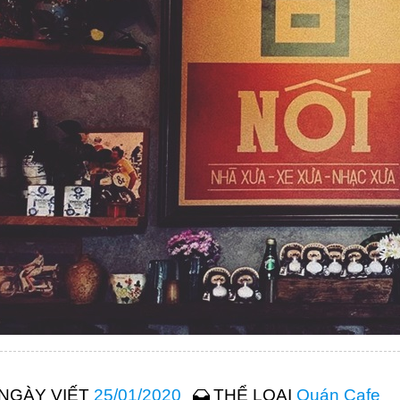
NGÀY VIẾT
25/01/2020
THỂ LOẠI
Quán Cafe