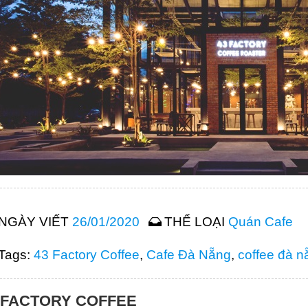
NGÀY VIẾT
26/01/2020
THỂ LOẠI
Quán Cafe
Tags:
43 Factory Coffee
,
Cafe Đà Nẵng
,
coffee đà n
 FACTORY COFFEE