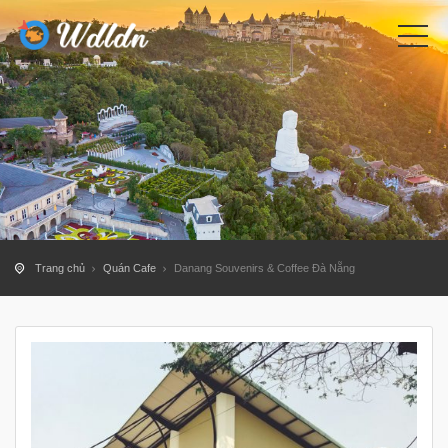
Trang chủ
Quán Cafe
Danang Souvenirs & Coffee Đà Nẵng