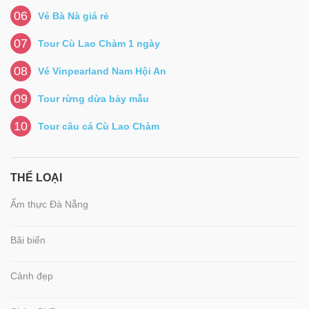
06
Vé Bà Nà giá rẻ
07
Tour Cù Lao Chàm 1 ngày
08
Vé Vinpearland Nam Hội An
09
Tour rừng dừa bảy mẫu
10
Tour câu cá Cù Lao Chàm
THỂ LOẠI
Ẩm thực Đà Nẵng
Bãi biển
Cảnh đẹp