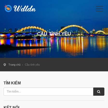
CẦU TÌNH YÊU
Trang chủ
Cầu tình yêu
TÌM KIẾM
KẾT NỐI