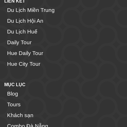
LIÊN KẾT
Du Lịch Miền Trung
Du Lịch Hội An
Du Lịch Huế
Daily Tour
Hue Daily Tour
Hue City Tour
MỤC LỤC
Blog
Tours
Khách sạn
Combo Đà Nẵng