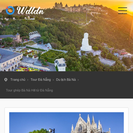
Trang chủ
Tour Đà Nẵng
Du lịch Bà Nà
Tour ghép Bà Nà Hill từ Đà Nẵng