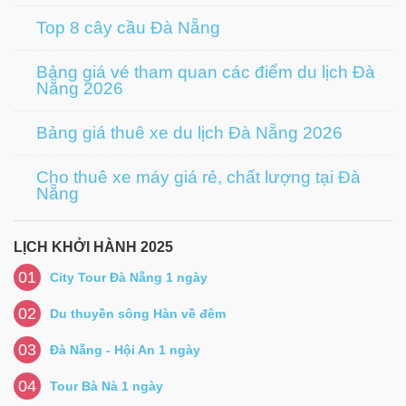
Top 8 cây cầu Đà Nẵng
Bảng giá vé tham quan các điểm du lịch Đà
Nẵng 2026
Bảng giá thuê xe du lịch Đà Nẵng 2026
Cho thuê xe máy giá rẻ, chất lượng tại Đà
Nẵng
LỊCH KHỞI HÀNH 2025
01
City Tour Đà Nẵng 1 ngày
02
Du thuyền sông Hàn về đêm
03
Đà Nẵng - Hội An 1 ngày
04
Tour Bà Nà 1 ngày