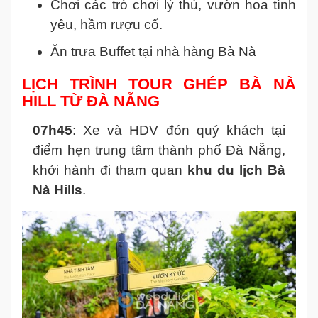
Chơi các trò chơi lý thú, vườn hoa tình
yêu, hầm rượu cổ.
Ăn trưa Buffet tại nhà hàng Bà Nà
LỊCH TRÌNH TOUR GHÉP BÀ NÀ
HILL TỪ ĐÀ NẴNG
07h45
: Xe và HDV đón quý khách tại
điểm hẹn trung tâm thành phố Đà Nẵng,
khởi hành đi tham quan
khu du lịch Bà
Nà Hills
.