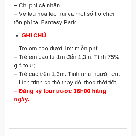
– Chi phí cá nhân
– Vé tàu hỏa leo núi và một số trò chơi
tốn phí tại Fantasy Park.
GHI CHÚ
– Trẻ em cao dưới 1m: miễn phí;
– Trẻ em cao từ 1m đến 1,3m: Tính 75%
giá tour;
– Trẻ cao trên 1,3m: Tính như người lớn.
– Lịch trình có thể thay đổi theo thời tiết
–
Đăng ký tour trước 16h00 hàng
ngày.