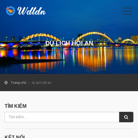
DU LỊCH HỘI AN
Trang chủ
du lịch hội an
TÌM KIẾM
KẾT NỐI