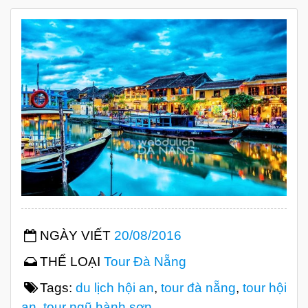
NGÀY VIẾT
20/08/2016
THỂ LOẠI
Tour Đà Nẵng
Tags:
du lịch hội an
,
tour đà nẵng
,
tour hội
an
,
tour ngũ hành sơn