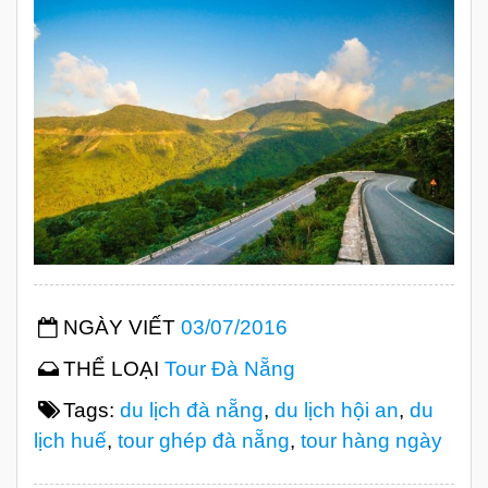
NGÀY VIẾT
03/07/2016
THỂ LOẠI
Tour Đà Nẵng
Tags:
du lịch đà nẵng
,
du lịch hội an
,
du
lịch huế
,
tour ghép đà nẵng
,
tour hàng ngày