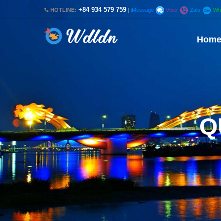
+84 934 579 759
HOTLINE:
|
iMessage
Viber
Zalo
Wh
Hom
Q