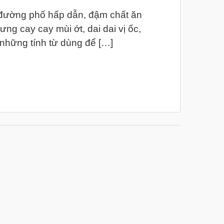
 đường phố hấp dẫn, đậm chất ăn
ng cay cay mùi ớt, dai dai vị ốc,
hững tính từ dùng để […]