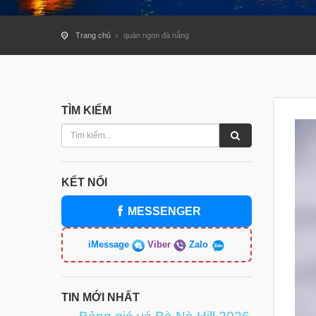
Trang chủ
quán ngon đà nẵng
TÌM KIẾM
KẾT NỐI
MESSENGER
iMessage
Viber
Zalo
TIN MỚI NHẤT