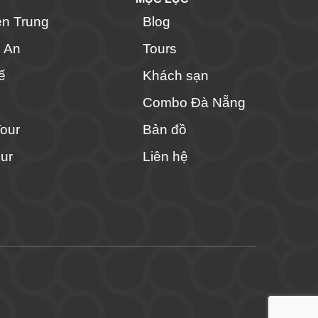
ền Trung
Blog
i An
Tours
ế
Khách sạn
Combo Đà Nẵng
Tour
Bản đồ
ur
Liên hệ