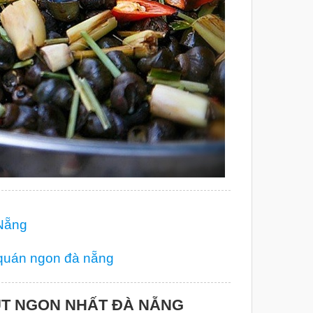
Nẵng
quán ngon đà nẵng
ÚT NGON NHẤT ĐÀ NẴNG