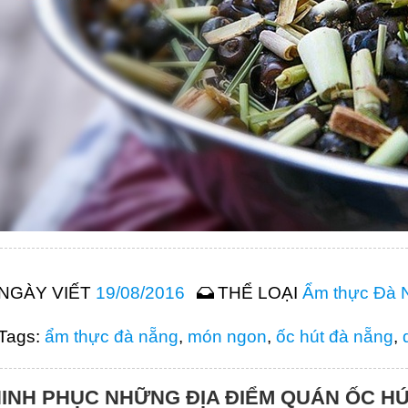
NGÀY VIẾT
19/08/2016
THỂ LOẠI
Ẩm thực Đà 
Tags:
ẩm thực đà nẵng
,
món ngon
,
ốc hút đà nẵng
,
INH PHỤC NHỮNG ĐỊA ĐIỂM QUÁN ỐC H