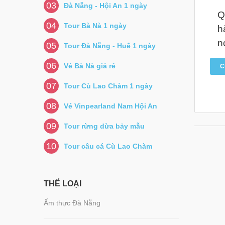
03
Đà Nẵng - Hội An 1 ngày
Q
04
Tour Bà Nà 1 ngày
h
n
05
Tour Đà Nẵng - Huế 1 ngày
06
Vé Bà Nà giá rẻ
C
07
Tour Cù Lao Chàm 1 ngày
08
Vé Vinpearland Nam Hội An
09
Tour rừng dừa bảy mẫu
10
Tour câu cá Cù Lao Chàm
THỂ LOẠI
Ẩm thực Đà Nẵng