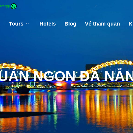
atsapp
e
Tours
Hotels
Blog
Vé tham quan
K
UÁN NGON ĐÀ NẴ