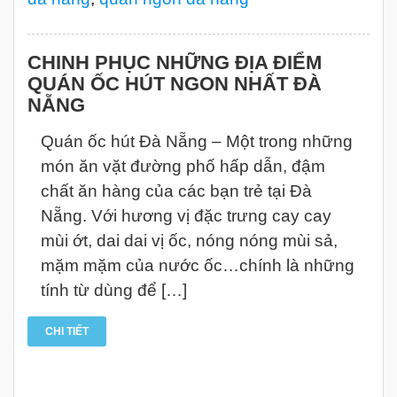
CHINH PHỤC NHỮNG ĐỊA ĐIỂM
QUÁN ỐC HÚT NGON NHẤT ĐÀ
NẴNG
Quán ốc hút Đà Nẵng – Một trong những
món ăn vặt đường phố hấp dẫn, đậm
chất ăn hàng của các bạn trẻ tại Đà
Nẵng. Với hương vị đặc trưng cay cay
mùi ớt, dai dai vị ốc, nóng nóng mùi sả,
mặm mặm của nước ốc…chính là những
tính từ dùng để […]
CHI TIẾT