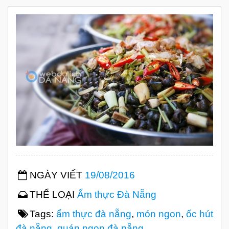
NGÀY VIẾT
19/08/2016
THỂ LOẠI
Ẩm thực Đà Nẵng
Tags:
ẩm thực đà nẵng
,
món ngon
,
ốc hút
đà nẵng
,
quán ngon đà nẵng