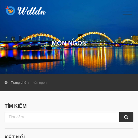
MÓN NGON
Trang chủ
món ngon
TÌM KIẾM
KẾT NỐI