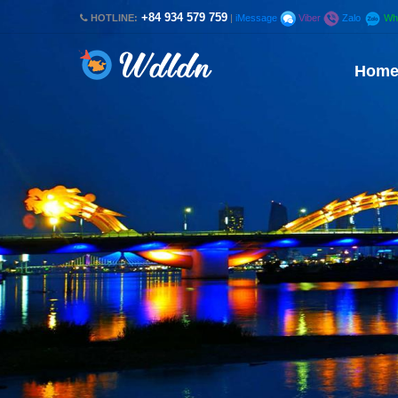
+84 934 579 759
HOTLINE:
|
iMessage
Viber
Zalo
Wh
Hom