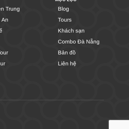
ền Trung
Blog
i An
Tours
ế
Khách sạn
Combo Đà Nẵng
Tour
Bản đồ
ur
Liên hệ