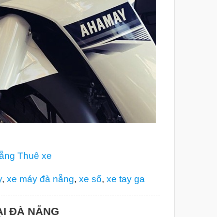
Nẵng
Thuê xe
y
,
xe máy đà nẵng
,
xe số
,
xe tay ga
ẠI ĐÀ NẴNG