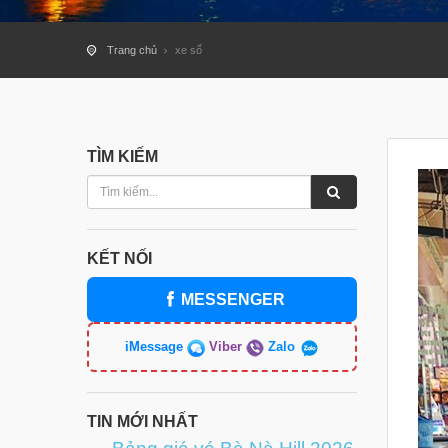
Trang chủ
xe số
TÌM KIẾM
KẾT NỐI
MESSENGER
iMessage
Viber
Zalo
TIN MỚI NHẤT