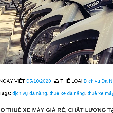
NGÀY VIẾT
05/10/2020
THỂ LOẠI
Dịch vụ Đà 
Tags:
dịch vụ đà nẵng
,
thuê xe đà nẵng
,
thuê xe má
O THUÊ XE MÁY GIÁ RẺ, CHẤT LƯỢNG T