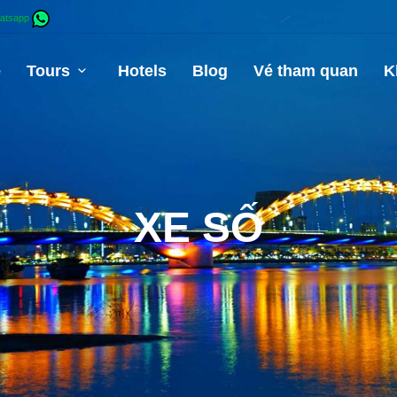
atsapp
e
Tours
Hotels
Blog
Vé tham quan
K
XE SỐ