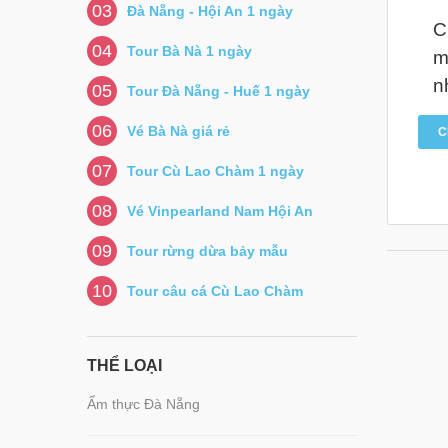
03
Đà Nẵng - Hội An 1 ngày
C
04
Tour Bà Nà 1 ngày
m
n
05
Tour Đà Nẵng - Huế 1 ngày
06
Vé Bà Nà giá rẻ
C
07
Tour Cù Lao Chàm 1 ngày
08
Vé Vinpearland Nam Hội An
09
Tour rừng dừa bảy mẫu
10
Tour câu cá Cù Lao Chàm
THỂ LOẠI
Ẩm thực Đà Nẵng