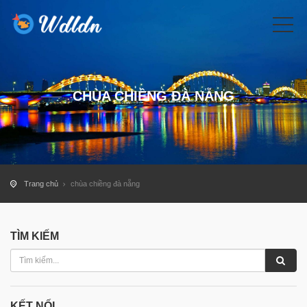
CHÙA CHIỀNG ĐÀ NẴNG
Trang chủ
chùa chiềng đà nẵng
TÌM KIẾM
KẾT NỐI