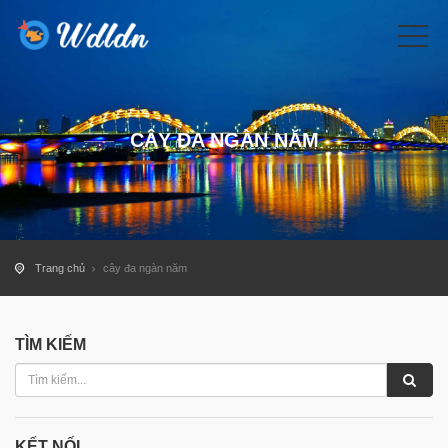
CÂY ĐA NGÀN NĂM
Trang chủ
cây đa ngàn năm
TÌM KIẾM
KẾT NỐI