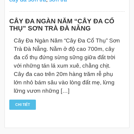
CÂY ĐA NGÀN NĂM “CÂY ĐA CỔ
THỤ” SƠN TRÀ ĐÀ NẴNG
Cây Đa Ngàn Năm “Cây Đa Cổ Thụ” Sơn
Trà Đà Nẵng. Nằm ở độ cao 700m, cây
đa cổ thụ đứng sừng sững giữa đất trời
với những tán lá xum xuê, chằng chịt.
Cây đa cao trên 20m hàng trăm rễ phụ
lớn nhỏ bám sâu vào lòng đất mẹ, lừng
lững vươn những […]
CHI TIẾT