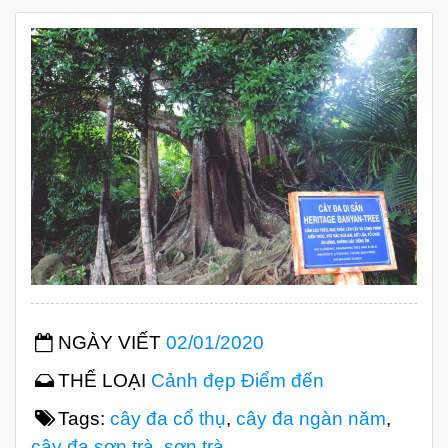
NGÀY VIẾT
02/01/2020
THỂ LOẠI
Cảnh đẹp
Điểm đến
Tags:
cây đa cổ thụ
,
cây đa ngàn năm
,
cây đa sơn trà
,
sơn trà