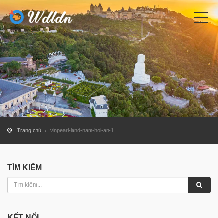
Trang chủ
vinpearl-land-nam-hoi-an-1
TÌM KIẾM
KẾT NỐI