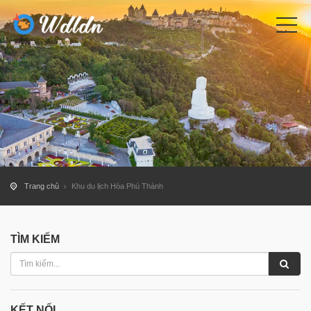
Trang chủ
Khu du lịch Hòa Phú Thành
TÌM KIẾM
KẾT NỐI