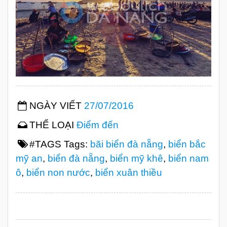
NGÀY VIẾT
27/07/2016
THỂ LOẠI
Điểm đến
#TAGS Tags:
bãi biển đà nẵng
,
biển bắc
mỹ an
,
biển đà nẵng
,
biển mỹ khê
,
biển nam
ô
,
biển non nước
,
biển xuân thiều