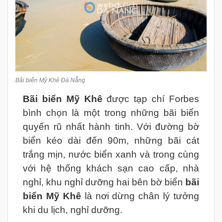
Bãi biển Mỹ Khê Đà Nẵng
Bãi biển Mỹ Khê
được tạp chí Forbes
bình chọn là một trong những bãi biển
quyến rũ nhất hành tinh. Với đường bờ
biển kéo dài đến 90m, những bãi cát
trắng mịn, nước biển xanh và trong cùng
với hệ thống khách sạn cao cấp, nhà
nghỉ, khu nghỉ dưỡng hai bên bờ biển
bãi
biển Mỹ Khê
là nơi dừng chân lý tưởng
khi du lịch, nghỉ dưỡng.