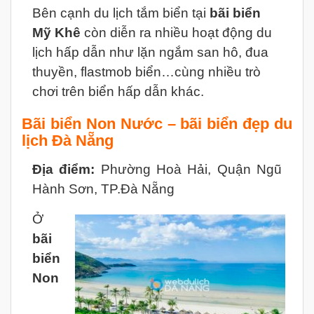
Bên cạnh du lịch tắm biển tại
bãi biển
Mỹ Khê
còn diễn ra nhiều hoạt động du
lịch hấp dẫn như lặn ngắm san hô, đua
thuyền, flastmob biển…cùng nhiều trò
chơi trên biển hấp dẫn khác.
Bãi biển Non Nước – bãi biển đẹp du
lịch Đà Nẵng
Địa điểm:
Phường Hoà Hải, Quận Ngũ
Hành Sơn, TP.Đà Nẵng
Ở
bãi
biển
Non