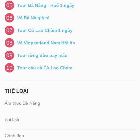
05
Tour Đà Nẵng - Huế 1 ngày
06
Vé Bà Nà giá rẻ
07
Tour Cù Lao Chàm 1 ngày
08
Vé Vinpearland Nam Hội An
09
Tour rừng dừa bảy mẫu
10
Tour câu cá Cù Lao Chàm
THỂ LOẠI
Ẩm thực Đà Nẵng
Bãi biển
Cảnh đẹp