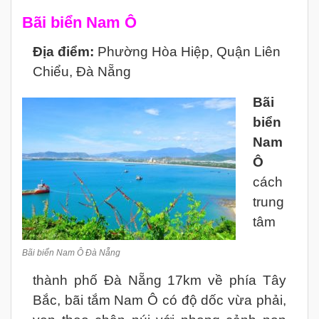
Bãi biển Nam Ô
Địa điểm:
Phường Hòa Hiệp, Quận Liên
Chiểu, Đà Nẵng
Bãi
biển
Nam
Ô
cách
trung
tâm
Bãi biển Nam Ô Đà Nẵng
thành phố Đà Nẵng 17km về phía Tây
Bắc, bãi tắm Nam Ô có độ dốc vừa phải,