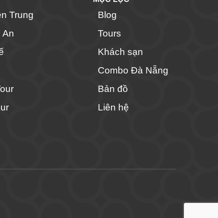
ền Trung
Blog
i An
Tours
ế
Khách sạn
Combo Đà Nẵng
Tour
Bản đồ
ur
Liên hệ