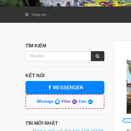
Trang chủ
TÌM KIẾM
KẾT NỐI
MESSENGER
iMessage
Viber
Zalo
TIN MỚI NHẤT