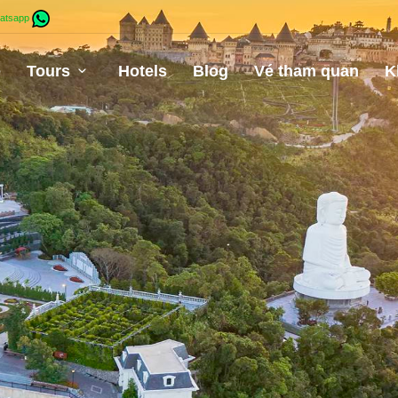
atsapp
e
Tours
Hotels
Blog
Vé tham quan
K