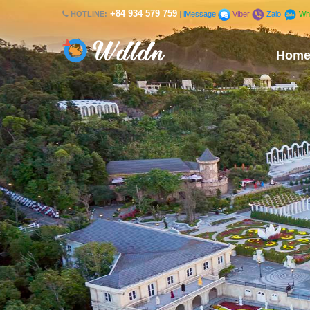
+84 934 579 759
HOTLINE:
|
iMessage
Viber
Zalo
Wh
Hom