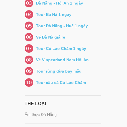
03
Đà Nẵng - Hội An 1 ngày
04
Tour Bà Nà 1 ngày
05
Tour Đà Nẵng - Huế 1 ngày
06
Vé Bà Nà giá rẻ
07
Tour Cù Lao Chàm 1 ngày
08
Vé Vinpearland Nam Hội An
09
Tour rừng dừa bảy mẫu
10
Tour câu cá Cù Lao Chàm
THỂ LOẠI
Ẩm thực Đà Nẵng