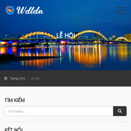
LỄ HỘI
Những Lễ Hội đặc trưng tại Đà Nẵng
Trang chủ
Lễ hội
TÌM KIẾM
KẾT NỐI