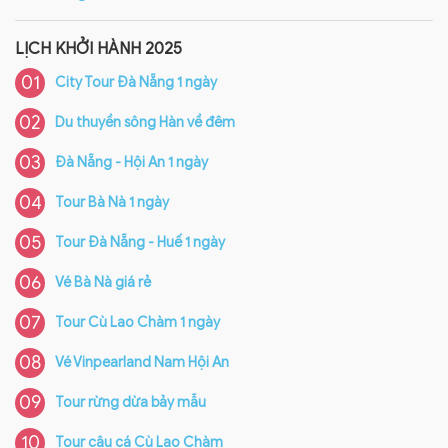
LỊCH KHỞI HÀNH 2025
01
City Tour Đà Nẵng 1 ngày
02
Du thuyền sông Hàn về đêm
03
Đà Nẵng - Hội An 1 ngày
04
Tour Bà Nà 1 ngày
05
Tour Đà Nẵng - Huế 1 ngày
06
Vé Bà Nà giá rẻ
07
Tour Cù Lao Chàm 1 ngày
08
Vé Vinpearland Nam Hội An
09
Tour rừng dừa bảy mẫu
10
Tour câu cá Cù Lao Chàm