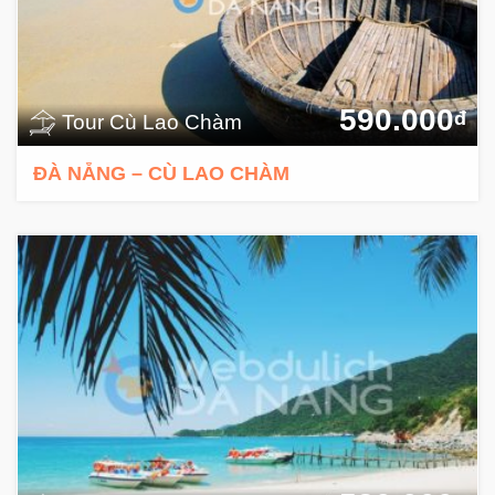
590.000
đ
Tour Cù Lao Chàm
ĐÀ NẴNG – CÙ LAO CHÀM