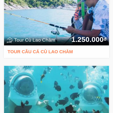
1.250.000
đ
Tour Cù Lao Chàm
TOUR CÂU CÁ CÙ LAO CHÀM