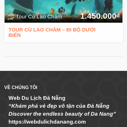
1.450.000
đ
Tour Cù Lao Chàm
TOUR CÙ LAO CHÀM – ĐI BỘ DƯỚI
BIỂN
VỀ CHÚNG TÔI
Web Du Lịch Đà Nẵng
“Khám phá vẻ đẹp vô tận của Đà Nẵng
Discover the endless beauty of Da Nang”
https://webdulichdanang.com