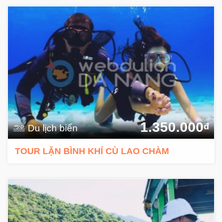
1.350.000
đ
Du lịch biển
TOUR LẶN BÌNH KHÍ CÙ LAO CHÀM