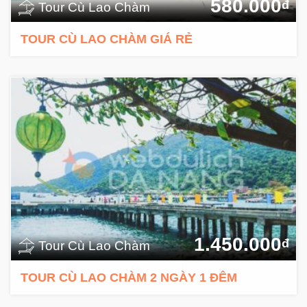
580.000
đ
Tour Cù Lao Chàm
TOUR CÙ LAO CHÀM GIÁ RẺ
1.450.000
đ
Tour Cù Lao Chàm
TOUR CÙ LAO CHÀM 2 NGÀY 1 ĐÊM