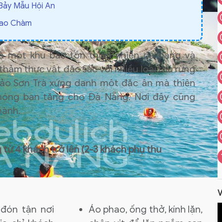
Bảy Mẫu Hội An
Lao Chàm
là một khu bảo tồn thiên nhiên đa dạng và
hảm thực vật đặc sắc với nhiều loại thú rừng
đảo Sơn Trà xứng danh một đặc ân mà thiên
hóng ban tặng cho Đà Nẵng. Nơi đây cũng
hành.
 từ 4 khách trở lên (2-3 khách phụ thu
đón tận nơi
Áo phao, ống thở, kính lặn,
P