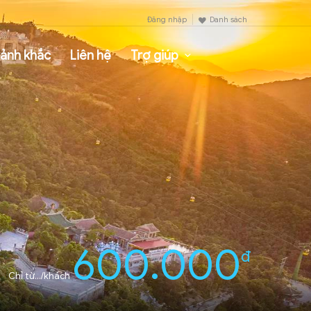
Đăng nhập
Danh sách
ảnh khắc
Liên hệ
Trợ giúp
600.000
đ
Chỉ từ.../khách