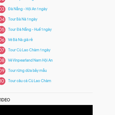
03
Đà Nẵng - Hội An 1 ngày
04
Tour Bà Nà 1 ngày
05
Tour Đà Nẵng - Huế 1 ngày
06
Vé Bà Nà giá rẻ
07
Tour Cù Lao Chàm 1 ngày
08
Vé Vinpearland Nam Hội An
09
Tour rừng dừa bảy mẫu
10
Tour câu cá Cù Lao Chàm
VIDEO
Video
layer