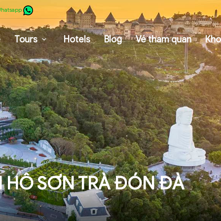
hatsapp
e
Tours
Hotels
Blog
Vé tham quan
Kho
 HÔ SƠN TRÀ ĐÓN ĐÀ