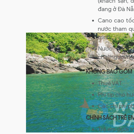
(khách sạn, đ
đang ở Đà Nẵ
Cano cao tố
nước tham qu
trình.
Nước 
chai/người/ng
KHÔNG BAO GỒM
Thuế VAT
Phí tip cho hư
Các chi phí p
CHÍNH SÁCH TRẺ E
Trẻ em dưới 1