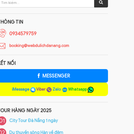
THÔNG TIN
0934579759
booking@webdulichdanang.com
ẾT NỐI
MESSENGER
iMessage
Viber
Zalo
Whatsapp
TOUR HÀNG NGÀY 2025
01
City Tour Đà Nẵng 1 ngày
02
Du thuyền sông Hàn về đêm