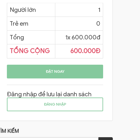
Người lớn
1
Trẻ em
0
Tổng
1
x 600.000đ
TỔNG CỘNG
600.000Đ
ĐẶT NGAY
Đăng nhập để lưu lại danh sách
ĐĂNG NHẬP
ÌM KIẾM