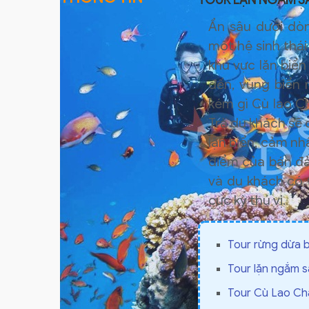
TOUR LẶN NGẮM SA
Ẩn sâu dưới dòn
một hệ sinh thái
khu vực lặn biể
đến, vùng biển
kém gì Cù lao Ch
Trà du khách sẽ 
lặn biển, cảm nh
điểm của bán đả
và du khách có 
cực kỳ thú vị.
Tour rừng dừa 
Tour lặn ngắm s
Tour Cù Lao Chà