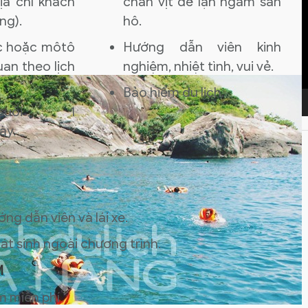
ịa chỉ khách
chân vịt để lặn ngắm san
ng).
hô.
c hoặc môtô
Hướng dẫn viên kinh
an theo lịch
nghiệm, nhiệt tình, vui vẻ.
Bảo hiểm du lịch.
suối 1
ày.
ớng dẫn viên và lái xe.
hát sinh ngoài chương trình.
M
m miễn phí