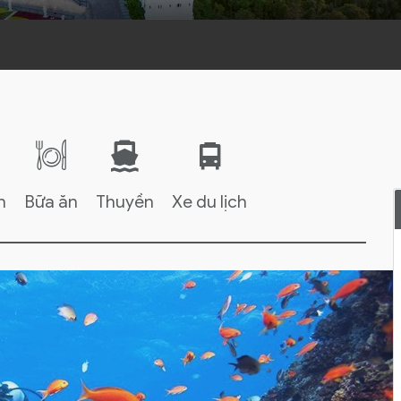
h
Bữa ăn
Thuyền
Xe du lịch