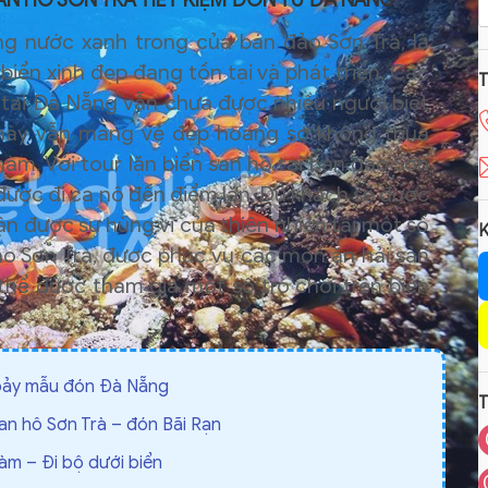
N HÔ SƠN TRÀ TIẾT KIỆM ĐÓN TỪ ĐÀ NẴNG
g nước xanh trong của bán đảo Sơn Trà, là
 biển xinh đẹp đang tồn tại và phát triển. Các
n tại Đà Nẵng vẫn chưa được nhiều người biết
 này vẫn mang vẻ đẹp hoang sơ không thua
àm. Với tour lặn biển san hô tại bán đảo Sơn
được đi ca nô đến điểm lặn. Du khách sẽ được
ận được sự hùng vĩ của thiên nhiên tại một số
K
o Sơn Trà, được phục vụ các món ăn hải sản
thể được tham gia một số trò chơi trên biển
bảy mẫu đón Đà Nẵng
an hô Sơn Trà – đón Bãi Rạn
m – Đi bộ dưới biển