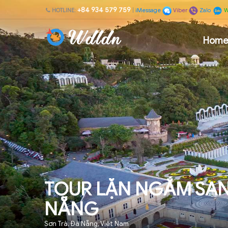
+84 934 579 759
HOTLINE:
|
iMessage
Viber
Zalo
W
Hom
TOUR LẶN NGẮM SAN
NẴNG
Sơn Trà, Đà Nẵng, Việt Nam