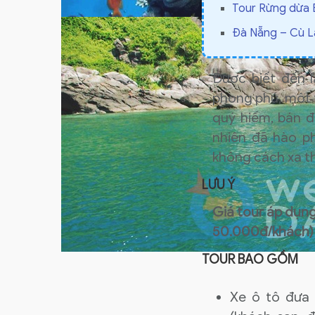
Tour Rừng dừa 
Đà Nẵng – Cù 
Được biết đến 
phong phú, một t
quý hiếm, bán 
nhiên đã hào p
không cách xa t
LƯU Ý
Giá tour áp dụng
50.000đ/khách)
TOUR BAO GỒM
Xe ô tô đưa 