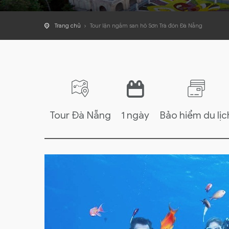
Trang chủ
Tour lặn ngắm san hô Sơn Trà đón Đà Nẵng
Tour Đà Nẵng
1 ngày
Bảo hiểm du lịc