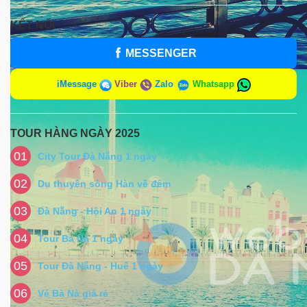
KẾT NỐI
MESSENGER
iMessage
Viber
Zalo
Whatsapp
TOUR HÀNG NGÀY 2025
01
City Tour Đà Nẵng 1 ngày
02
Du thuyền sông Hàn về đêm
03
Đà Nẵng - Hội An 1 ngày
04
Tour Bà Nà 1 ngày
05
Tour Đà Nẵng - Huế 1 ngày
06
Vé Bà Nà giá rẻ