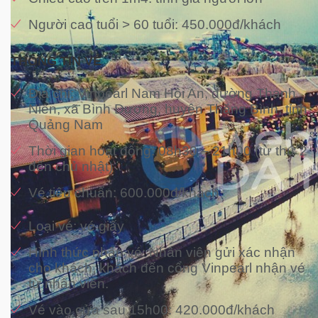
Người cao tuổi > 60 tuổi: 450.000đ/khách
THÔNG TIN VÉ
Địa chỉ: Vinpearl Nam Hội An, đường Thanh
Niên, xã Bình Dương, huyện Thăng Bình, tỉnh
Quảng Nam
Thời gian hoạt động: 08h30 – 21h00 (từ thứ 2
đến chủ nhật)
Vé tiêu chuẩn: 600.000đ/khách
Loại vé: vé giấy
Hình thức nhận vé: Nhân viên gửi xác nhận
cho khách, khách đến cổng Vinpearl nhận vé
từ nhân viên.
Vé vào cửa sau 15h00: 420.000đ/khách