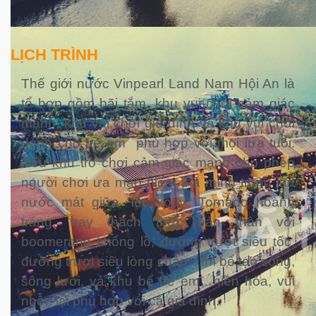
LỊCH TRÌNH
Thế giới nước Vinpearl Land Nam Hội An là
tổ hợp gồm bãi tắm, khu vui chơi cảm giác
mạnh, khu vui chơi gia đình và khu vui chơi
dành cho trẻ em phù hợp với mọi lứa tuổi.
Nếu khu trò chơi cảm giác mạnh cho phép
người chơi ưa mạo hiểm thả mình trong làn
nước mát giữa “lốc xoáy” Tornado hoành
tráng, hay thách thức bản thân với
boomerang khổng lồ, đường trượt siêu tốc,
đường trượt siêu lòng chảo…thì bể tạo sóng,
sông lười, và khu bể trẻ em…hiền hòa, vui
nhộn lại phù hợp với cả gia đình.