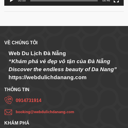
00:00
08:46
VỀ CHÚNG TÔI
Web Du Lịch Đà Nẵng
“Khám phá vẻ đẹp vô tận của Đà Nẵng
Discover the endless beauty of Da Nang”
https://webdulichdanang.com
THÔNG TIN
0914731914
booking@webdulichdanang.com
KHÁM PHÁ