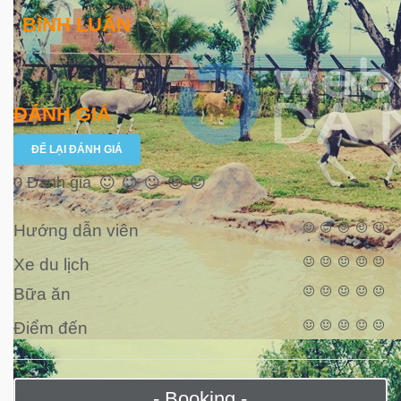
BÌNH LUẬN
ĐÁNH GIÁ
ĐỂ LẠI ĐÁNH GIÁ
0 Đánh giá
Hướng dẫn viên
Xe du lịch
Bữa ăn
Điểm đến
- Booking -