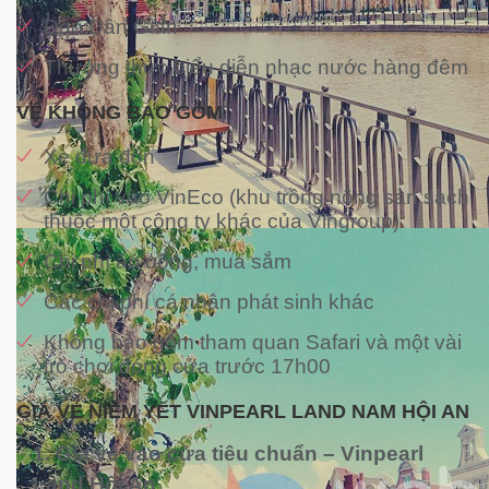
Đảo Dân Gian
Thưởng thức biểu diễn nhạc nước hàng đêm
VÉ KHÔNG BAO GỒM
Xe đưa đón
Chi phí vào VinEco (khu trồng nông sản sạch
thuộc một công ty khác của Vingroup)
Chi phí ăn uống, mua sắm
Các chi phí cá nhân phát sinh khác
Không bao gồm tham quan Safari và một vài
trò chơi đóng cửa trước 17h00
GIÁ VÉ NIÊM YẾT VINPEARL LAND NAM HỘI AN
1. Gía vé vào cửa tiêu chuẩn – Vinpearl
Land Hội An