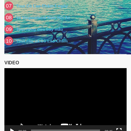
07
Tour Cù Lao Chàm 1 ngày
08
Vé Vinpearland Nam Hội An
09
Tour rừng dừa bảy mẫu
10
Tour câu cá Cù Lao Chàm
VIDEO
Video
Player