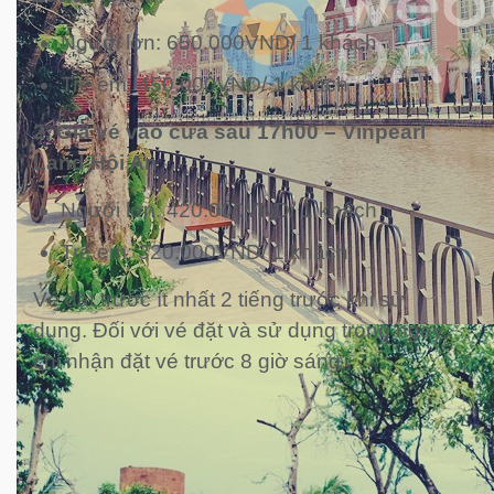
Người lớn: 650.000VND/ 1 khách
Trẻ em: 450.000VND/ 1 khách
2. Giá vé vào cửa sau 17h00 – Vinpearl
Land Hội An
Người lớn: 420.000VND/ 1 khách
Trẻ em: 320.000VND/ 1 khách
Vé đặt trước ít nhất 2 tiếng trước khi sử
dụng. Đối với vé đặt và sử dụng trong ngày,
chỉ nhận đặt vé trước 8 giờ sáng.