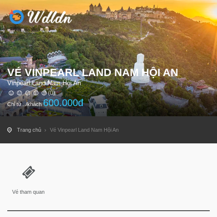
VÉ VINPEARL LAND NAM HỘI AN
Vinpearl Land Nam Hoi An
(0)
600.000
đ
Chỉ từ.../khách
Trang chủ
Vé Vinpearl Land Nam Hội An
Vé tham quan