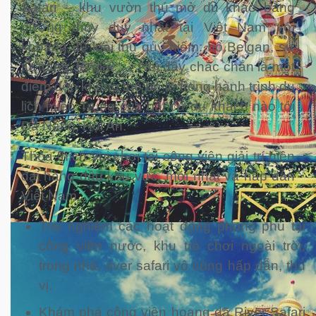
Safari – khu vườn thú mở du khảo bằng
đường thủy duy nhất tại Việt Nam với
khoảng 39 loài thú quý hiếm: hổ Belgan, sư
tử trắng, tê giác,… Nơi đây chắc chắn là một
điểm đến không thể bỏ lỡ trong hành trình du
lịch miền Trung của bất cứ du khách nào tới
Đà Nẵng, Hội An.
Thỏa thích vui chơi tại công viên giải trí hiện
đại hàng đầu khu vực, mới nhất và hấp dẫn
Việt Nam.
Trải nghiệm các hoạt động phong phú tại
công viên nước, khu trò chơi ngoài trời,
trong nhà, river safari vô cùng hấp dẫn, thú
vị.
Khám phá công viên hoang dã River Safari