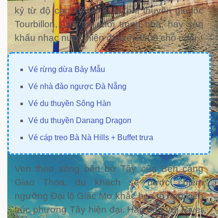
kỷ từ độ cao kỷ lục 85m, phi thuyền gió lốc
Tourbillon,…95 trò chơi trong nhà, hay sân
khấu nhạc nước hiện đại với 2500 chỗ ngồi.
Vé rừng dừa Bảy Mẫu
Vé nhà đảo ngược Đà Nẵng
Vé du thuyền Sông Hàn
Vé du thuyền Danang Dragon
Vé cáp treo Bà Nà Hills + Buffet trưa
Ven theo sông bên bờ Tây của Bến cảng
Giao Thoa, du khách sẽ được chiêm
ngưỡng Đại lộ Giấc Mơ khắc họa tổ hợp kiến
trúc phương Tây hiện đại. Hay đến với River