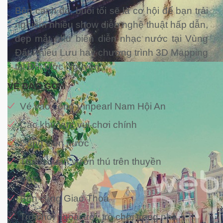
Bên cạnh đó, buổi tối sẽ là cơ hội để bạn trải
nghiệm nhiều show diễn nghệ thuật hấp dẫn,
đẹp mắt như biển diễn nhạc nước tại Vùng
Đất Phiêu Lưu hay chương trình 3D Mapping
tại Đồi Ước Nguyện.
VÉ BAO GỒM
Vé vào cổng Vinpearl Nam Hội An
Các khu vực vui chơi chính
Công viên nước
Tham quan vườn thú trên thuyền
VAT
Bến cảng Giao Thoa
Trò chơi ngoài trời, trò chơi trong nhà