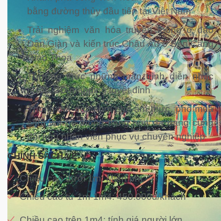
bằng đường thủy đầu tiên tại Việt Nam
Trải nghiệm văn hóa truyền thống ở đảo
Dân Gian và kiến trúc Châu Âu ở Bến Cảng
Giao Thoa
Thưởng thức những màn trình diễn nhạc
nước, 3D mapping tuyệt đỉnh
Thong thả dạo chơi phố ẩm thực, phố mua
sắm với hệ thống hàng hóa đa dạng cùng
đội ngũ nhân viên phục vụ chuyên nghiệp
CHÍNH SÁCH VÉ
Chiều cao dưới 1m: Miễn phí
Chiều cao từ 1m-1m4: 450.000đ/khách
Chiều cao trên 1m4: tính giá người lớn