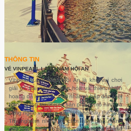
THÔNG TIN
VÉ VINPEARL LAND NAM HỘI AN
Vinpearl Land Nam Hội An là khu vui chơi
giải trí, trải nghiệm văn hóa và thiên nhiên
hoang dã lớn nhất, mới nhất và hấp dẫn Việt
Nam, mang tới những sản phẩm, mô hình và
công nghệ vui chơi giải trí hàng đầu thế giới.
Trải nghiệm nhiều trò chơi cảm giác mạnh
độc – lạ – hiếm có trên thế giới như cú rơi thế