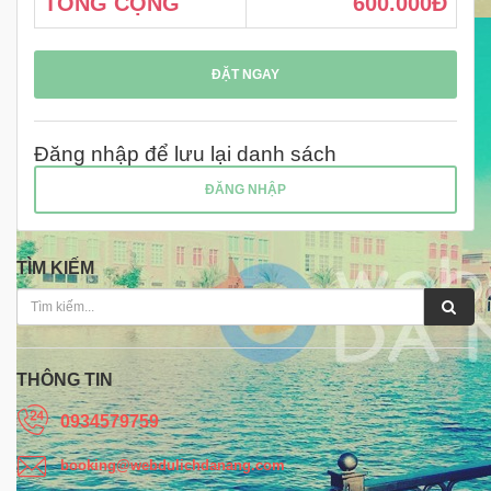
TỔNG CỘNG
600.000Đ
ĐẶT NGAY
Đăng nhập để lưu lại danh sách
ĐĂNG NHẬP
TÌM KIẾM
THÔNG TIN
0934579759
booking@webdulichdanang.com