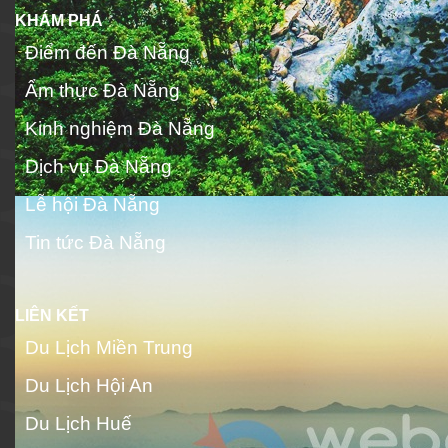
KHÁM PHÁ
Điểm đến Đà Nẵng
Ẩm thực Đà Nẵng
Kinh nghiệm Đà Nẵng
Dịch vụ Đà Nẵng
Lễ hội Đà Nẵng
Tin tức Đà Nẵng
LIÊN KẾT
Du Lịch Miền Trung
Du Lịch Hội An
Du Lịch Huế