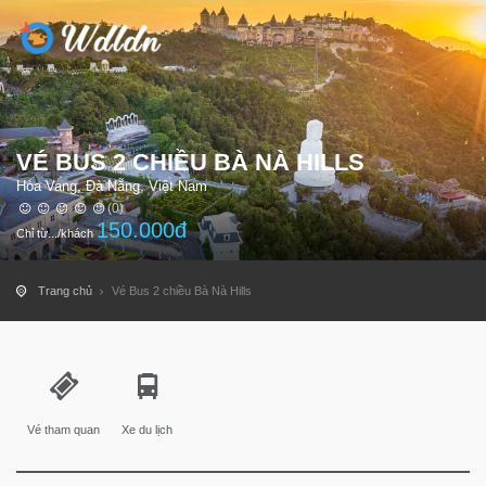
VÉ BUS 2 CHIỀU BÀ NÀ HILLS
Hòa Vang, Đà Nẵng, Việt Nam
(0)
150.000
đ
Chỉ từ.../khách
Trang chủ
Vé Bus 2 chiều Bà Nà Hills
Vé tham quan
Xe du lịch