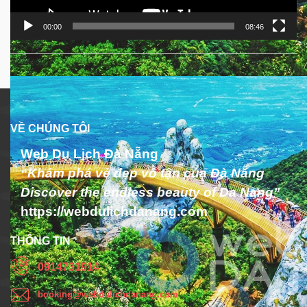
00:00
08:46
VỀ CHÚNG TÔI
Web Du Lịch Đà Nẵng
“Khám phá vẻ đẹp vô tận của Đà Nẵng
Discover the endless beauty of Da Nang”
https://webdulichdanang.com
THÔNG TIN
0914731914
booking@webdulichdanang.com