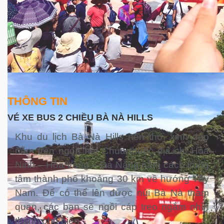
THÔNG TIN
VÉ XE BUS 2 CHIỀU BÀ NÀ HILLS
Khu du lịch Bà Nà Hills nên thơ, xinh đẹp
nằm trên ngọn núi Chúa thuộc địa chỉ Hòa
Ninh – Hòa Vang – Đà Nẵng nằm cách trung
tâm thành phố khoảng 30 km về hướng Tây
Nam. Để có thể lên được núi Bà Nà tham
quan, các bạn sẽ ngồi cáp treo ngắm nhìn
thành phố biển.