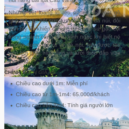
núi nâng dải lụa Cầu Vàng.
Những vết loang lổ rêu phong, bề mặt gồ
ghề thô ráp hết sức tự nhiên của đá núi, đôi
bàn tay ấy khiến cả các kiến trúc sư gạo cội
trong ngành cũng phải kinh ngạc khi biết nó
không được tạc ra từ đá núi, mà được tạo
nên bởi thép hình ống và lưới thép đắp vữa
theming.
CHÍNH SÁCH GIÁ VÉ
Chiều cao dưới 1m: Miễn phí
Chiều cao từ 1m-1m4: 65.000đ/khách
Chiều cao trên 1m4: Tính giá người lớn