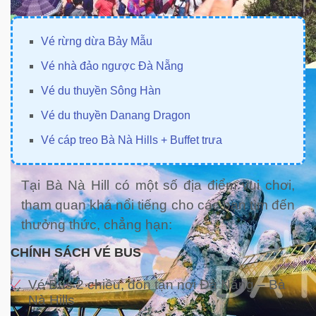
Vé rừng dừa Bảy Mẫu
Vé nhà đảo ngược Đà Nẵng
Vé du thuyền Sông Hàn
Vé du thuyền Danang Dragon
Vé cáp treo Bà Nà Hills + Buffet trưa
Tại Bà Nà Hill có một số địa điểm vui chơi,
tham quan khá nổi tiếng cho các bạn tìm đến
thưởng thức, chẳng hạn:
CHÍNH SÁCH VÉ BUS
Vé Bus 2 chiều, đón tận nơi Đà Nẵng – Bà
Nà Hills