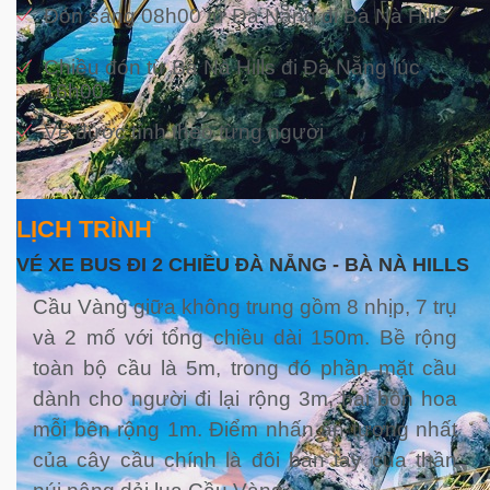
Đón sáng 08h00 từ Đà Nẵng đi Bà Nà Hills
Chiều đón từ Bà Nà Hills đi Đà Nẵng lúc
16h00
Vé được tính theo từng người
LỊCH TRÌNH
VÉ XE BUS ĐI 2 CHIỀU ĐÀ NẴNG - BÀ NÀ HILLS
Cầu Vàng giữa không trung gồm 8 nhịp, 7 trụ
và 2 mố với tổng chiều dài 150m. Bề rộng
toàn bộ cầu là 5m, trong đó phần mặt cầu
dành cho người đi lại rộng 3m, hai bồn hoa
mỗi bên rộng 1m. Điểm nhấn ấn tượng nhất
của cây cầu chính là đôi bàn tay của thần