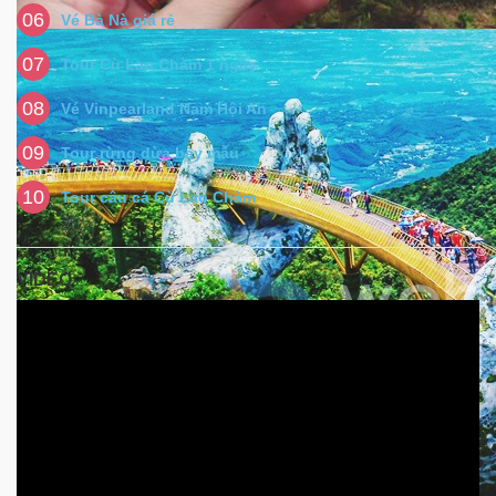
06
Vé Bà Nà giá rẻ
07
Tour Cù Lao Chàm 1 ngày
08
Vé Vinpearland Nam Hội An
09
Tour rừng dừa bảy mẫu
10
Tour câu cá Cù Lao Chàm
VIDEO
Video
Player