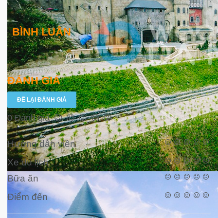
BÌNH LUẬN
ĐÁNH GIÁ
ĐỂ LẠI ĐÁNH GIÁ
0 Đánh giá
Hướng dẫn viên
Xe du lịch
Bữa ăn
Điểm đến