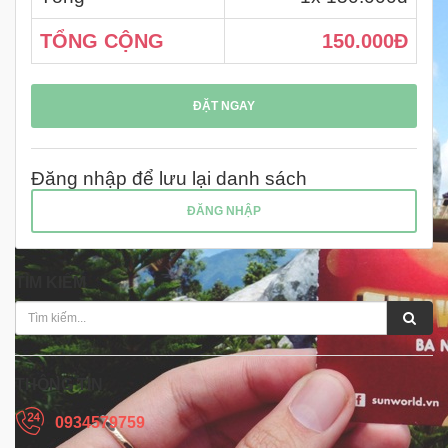
TỔNG CỘNG
150.000Đ
ĐẶT NGAY
Đăng nhập để lưu lại danh sách
ĐĂNG NHẬP
TÌM KIẾM
THÔNG TIN
0934579759