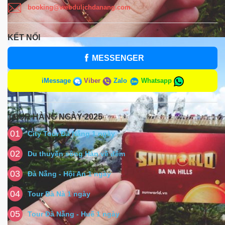
booking@webdulichdanang.com
KẾT NỐI
MESSENGER
iMessage
Viber
Zalo
Whatsapp
TOUR HÀNG NGÀY 2025
01
City Tour Đà Nẵng 1 ngày
02
Du thuyền sông Hàn về đêm
03
Đà Nẵng - Hội An 1 ngày
04
Tour Bà Nà 1 ngày
05
Tour Đà Nẵng - Huế 1 ngày