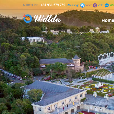
+84 934 579 759
HOTLINE:
|
iMessage
Viber
Zalo
Wh
Hom