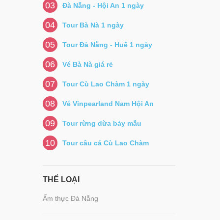
03
Đà Nẵng - Hội An 1 ngày
04
Tour Bà Nà 1 ngày
05
Tour Đà Nẵng - Huế 1 ngày
06
Vé Bà Nà giá rẻ
07
Tour Cù Lao Chàm 1 ngày
08
Vé Vinpearland Nam Hội An
09
Tour rừng dừa bảy mẫu
10
Tour câu cá Cù Lao Chàm
THỂ LOẠI
Ẩm thực Đà Nẵng