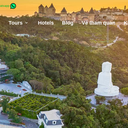
atsapp
e
Tours
Hotels
Blog
Vé tham quan
K