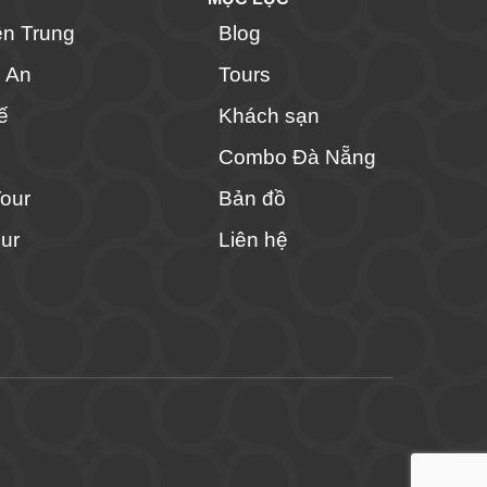
ền Trung
Blog
i An
Tours
ế
Khách sạn
Combo Đà Nẵng
Tour
Bản đồ
ur
Liên hệ