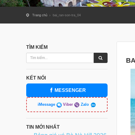
Trang chủ
bai_ran-son-tra_04
TÌM KIẾM
BA
KẾT NỐI
MESSENGER
iMessage
Viber
Zalo
TIN MỚI NHẤT