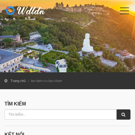
Trang chủ
lan-bien-cu-lao-cham
TÌM KIẾM
KẾT NỐI