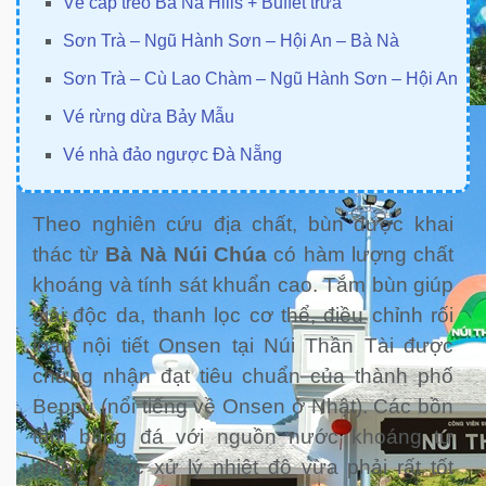
Vé cáp treo Bà Nà Hills + Buffet trưa
Sơn Trà – Ngũ Hành Sơn – Hội An – Bà Nà
Sơn Trà – Cù Lao Chàm – Ngũ Hành Sơn – Hội An
Vé rừng dừa Bảy Mẫu
Vé nhà đảo ngược Đà Nẵng
Theo nghiên cứu địa chất, bùn được khai
thác từ
Bà Nà Núi Chúa
có hàm lượng chất
khoáng và tính sát khuẩn cao. Tắm bùn giúp
giải độc da, thanh lọc cơ thể, điều chỉnh rối
loạn nội tiết Onsen tại Núi Thần Tài được
chứng nhận đạt tiêu chuẩn của thành phố
Beppu (nổi tiếng về Onsen ở Nhật). Các bồn
tắm bằng đá với nguồn nước khoáng tự
nhiên được xử lý nhiệt độ vừa phải rất tốt