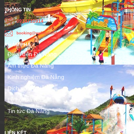
THÔNG TIN
0914731914
booking@webdulichdanang.com
KHÁM PHÁ
Điểm đến Đà Nẵng
Ẩm thực Đà Nẵng
Kinh nghiệm Đà Nẵng
Dịch vụ Đà Nẵng
Lễ hội Đà Nẵng
Tin tức Đà Nẵng
LIÊN KẾT