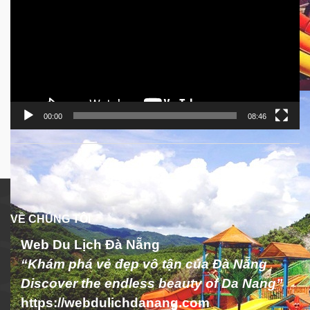
00:00
08:46
VỀ CHÚNG TÔI
Web Du Lịch Đà Nẵng
“Khám phá vẻ đẹp vô tận của Đà Nẵng
Discover the endless beauty of Da Nang”
https://webdulichdanang.com