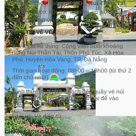
cho sức khỏe. Đến với
KDL Núi Thần Tài
,
bạn sẽ có cơ hội trải nghiệm vô số những
hoạt động thú vị khác.
THÔNG TIN VỀ VÉ
Địa điểm sử dụng: Công viên Suối khoáng
nóng Núi Thần Tài, Thôn Phú Túc, Xã Hòa
Phú, Huyện Hòa Vang, TP. Đà Nẵng
Thời gian hoạt động: 08h00 – 18h00 (từ thứ 2
đến chủ nhật)
Hình thức nhận vé: Khách đến quầy vé núi
Thần Tài đọc tên và số điện thoại để vào
cổng
Loại vé: Vé điện tử
CHÍNH SÁCH GIÁ VÉ