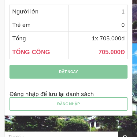
Người lớn
1
Trẻ em
0
Tổng
1
x 705.000đ
TỔNG CỘNG
705.000Đ
ĐẶT NGAY
Đăng nhập để lưu lại danh sách
ĐĂNG NHẬP
TÌM KIẾM