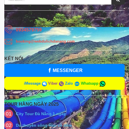
THÔNG TIN
0934579759
booking@webdulichdanang.com
KẾT NỐI
MESSENGER
iMessage
Viber
Zalo
Whatsapp
TOUR HÀNG NGÀY 2025
01
City Tour Đà Nẵng 1 ngày
02
Du thuyền sông Hàn về đêm