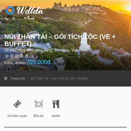
NÚI THẦN TÀI – GÓI TÍCH LỘC (VÉ +
BUFFET)
QL14G, Hoà Phú, Hòa Vang, Đà Nẵng, Việt Nam
(0)
705.000
đ
Chỉ từ.../khách
Trang chủ
Núi Thần Tài – Gói Tích lộc (Vé + Buffet)
Vé tham quan
Bữa ăn
Buffet