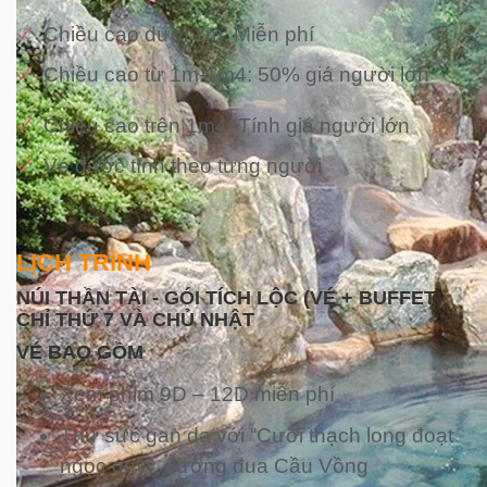
Chiều cao dưới 1m: Miễn phí
Chiều cao từ 1m-1m4: 50% giá người lớn
Chiều cao trên 1m4: Tính giá người lớn
Vé được tính theo từng người
LỊCH TRÌNH
NÚI THẦN TÀI - GÓI TÍCH LỘC (VÉ + BUFFET)
CHỈ THỨ 7 VÀ CHỦ NHẬT
VÉ BAO GỒM
Xem phim 9D – 12D miễn phí
Thử sức gan dạ với “Cưỡi thạch long đoạt
ngọc quý”, đường đua Cầu Vồng