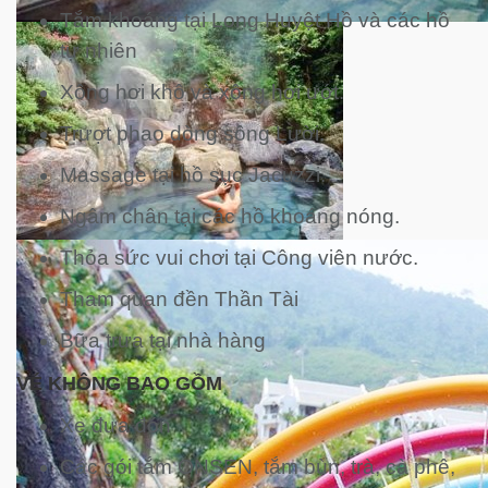
Tắm khoáng tại Long Huyệt Hồ và các hồ
tự nhiên
Xông hơi khô và xông hơi ướt.
Trượt phao dòng sông Lười.
Massage tại hồ sục Jacuzzi.
Ngâm chân tại các hồ khoáng nóng.
Thỏa sức vui chơi tại Công viên nước.
Tham quan đền Thần Tài
Bữa trưa tại nhà hàng
VÉ KHÔNG BAO GỒM
Xe đưa đón
Các gói tắm ONSEN, tắm bùn, trà, cà phê,