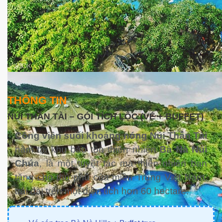
THÔNG TIN
NÚI THẦN TÀI – GÓI TÍCH LỘC (VÉ + BUFFET)
Công viên suối khoáng nóng Núi Thần Tài
nằm tại khu bảo tồn thiên nhiên
Bà Nà Núi
Chúa
, là một tuyệt tác mà thiên nhiên ban
tặng cho thủ phủ của miền Trung Việt Nam,
trải dài trên một diện tích hơn 60 hectare.