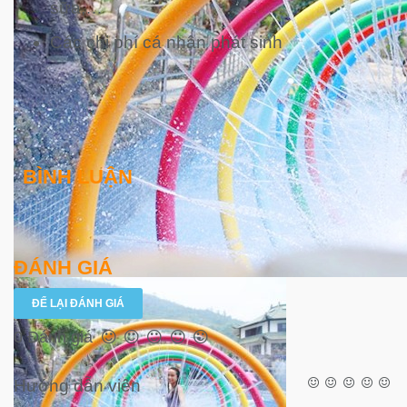
sữa,…
Các chi phí cá nhân phát sinh
BÌNH LUẬN
ĐÁNH GIÁ
ĐỂ LẠI ĐÁNH GIÁ
0 Đánh giá
Hướng dẫn viên