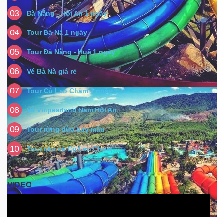
03
Đà Nẵng - Hội An 1 ngày
04
Tour Bà Nà 1 ngày
05
Tour Đà Nẵng - Huế 1 ngày
06
Vé Bà Nà giá rẻ
07
Tour Cù Lao Chàm 1 ngày
08
Vé Vinpearland Nam Hội An
09
Tour rừng dừa bảy mẫu
10
Tour câu cá Cù Lao Chàm
VIDEO
Video
Player