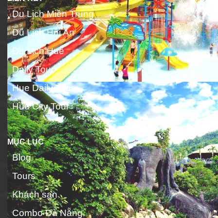
Du Lịch Miền Trung
Du Lịch Hội An
Du Lịch Huế
Daily Tour
Hue Daily Tour
Hue City Tour
MỤC LỤC
Blog
Tours
Khách sạn
Combo Đà Nẵng