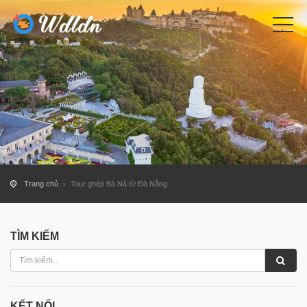
Trang chủ
Tour ghép Bà Nà từ Đà Nẵng
TÌM KIẾM
KẾT NỐI