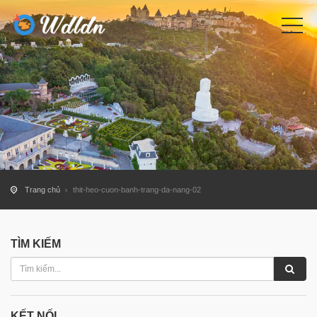
Trang chủ
thit-heo-cuon-banh-trang-da-nang-02
TÌM KIẾM
KẾT NỐI