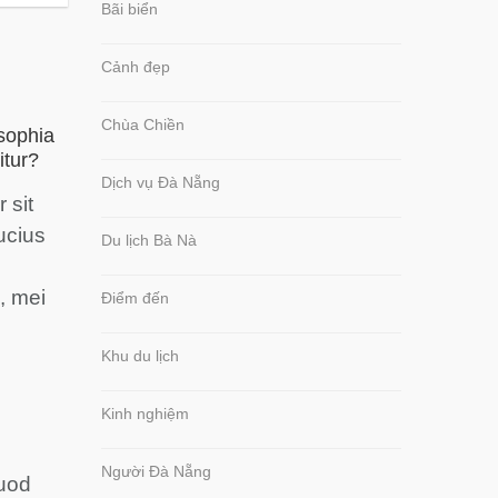
Bãi biển
Cảnh đẹp
Chùa Chiền
sophia
itur?
Dịch vụ Đà Nẵng
 sit
ucius
Du lịch Bà Nà
 mei
Điểm đến
Khu du lịch
Kinh nghiệm
Người Đà Nẵng
quod