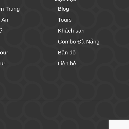
ền Trung
Blog
i An
Tours
ế
Khách sạn
Combo Đà Nẵng
Tour
Bản đồ
ur
Liên hệ