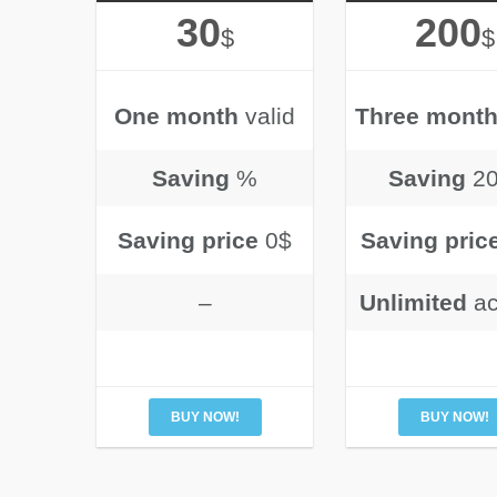
30
200
$
$
One month
valid
Three mont
Saving
%
Saving
2
Saving price
0$
Saving pric
–
Unlimited
a
BUY NOW!
BUY NOW!