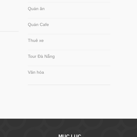
Quán ăn
Quán Cafe
Thuê xe
Tour Đà Nẵng
Văn hóa
MỤC LỤC