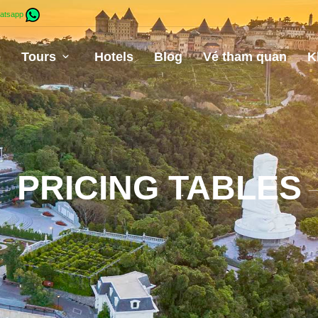
atsapp
e
Tours
Hotels
Blog
Vé tham quan
K
PRICING TABLES