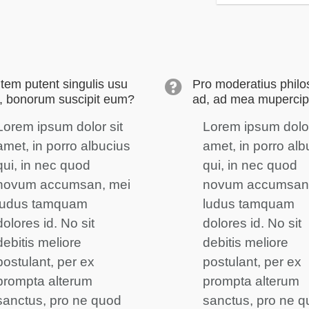
tem putent singulis usu
Pro moderatius philo
, bonorum suscipit eum?
ad, ad mea mupercip
Lorem ipsum dolor sit
Lorem ipsum dolor
amet, in porro albucius
amet, in porro alb
qui, in nec quod
qui, in nec quod
novum accumsan, mei
novum accumsan,
ludus tamquam
ludus tamquam
dolores id. No sit
dolores id. No sit
debitis meliore
debitis meliore
postulant, per ex
postulant, per ex
prompta alterum
prompta alterum
sanctus, pro ne quod
sanctus, pro ne 