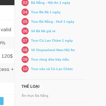
03
Đà Nẵng - Hội An 1 ngày
04
Tour Bà Nà 1 ngày
05
Tour Đà Nẵng - Huế 1 ngày
valid
06
Vé Bà Nà giá rẻ
07
Tour Cù Lao Chàm 1 ngày
0%
08
Vé Vinpearland Nam Hội An
120$
09
Tour rừng dừa bảy mẫu
cess +
10
Tour câu cá Cù Lao Chàm
THỂ LOẠI
Ẩm thực Đà Nẵng