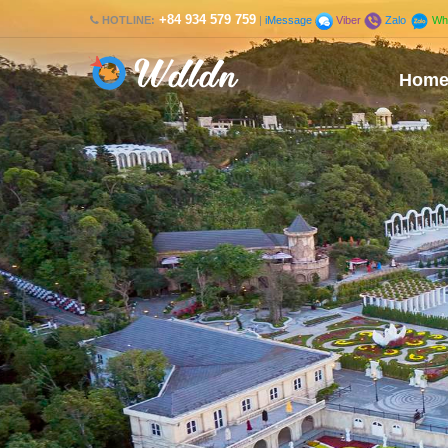
+84 934 579 759
HOTLINE:
|
iMessage
Viber
Zalo
Wh
Hom