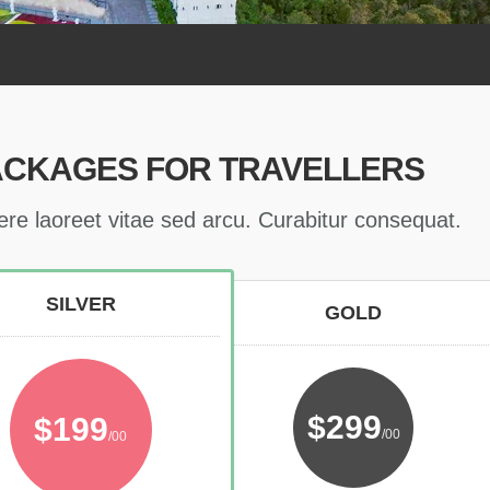
ACKAGES FOR TRAVELLERS
ere laoreet vitae sed arcu. Curabitur consequat.
SILVER
GOLD
$299
$199
/00
/00