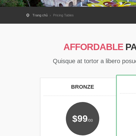
Trang chủ
Pricing Tables
AFFORDABLE
P
Quisque at tortor a libero posu
BRONZE
$99
/00