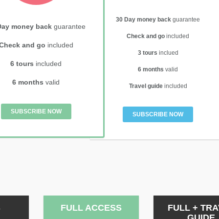
30 Day money back
guarantee
Day money back
guarantee
Check and go
included
Check and go
included
3 tours
inclued
6 tours
included
6 months
valid
6 months
valid
Travel guide
included
SUBSCRIBE NOW
SUBSCRIBE NOW
S
FULL ACCESS
FULL + TR
GUIDE