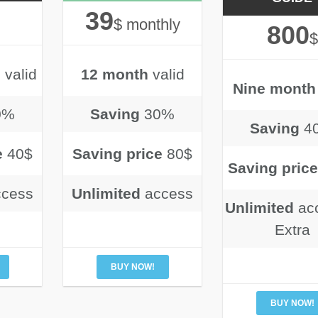
39
$ monthly
800
$
h
valid
12 month
valid
Nine month
0%
Saving
30%
Saving
4
e
40$
Saving price
80$
Saving price
ccess
Unlimited
access
Unlimited
ac
Extra
BUY NOW!
BUY NOW!