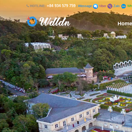
+84 934 579 759
HOTLINE:
|
iMessage
Viber
Zalo
Wh
Hom