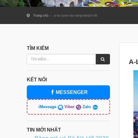
Trang chủ
a-la-carte-da-nang-beach-06
TÌM KIẾM
A-
KẾT NỐI
MESSENGER
iMessage
Viber
Zalo
TIN MỚI NHẤT