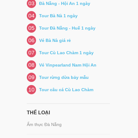
03
Đà Nẵng - Hội An 1 ngày
04
Tour Bà Nà 1 ngày
05
Tour Đà Nẵng - Huế 1 ngày
06
Vé Bà Nà giá rẻ
07
Tour Cù Lao Chàm 1 ngày
08
Vé Vinpearland Nam Hội An
09
Tour rừng dừa bảy mẫu
10
Tour câu cá Cù Lao Chàm
THỂ LOẠI
Ẩm thực Đà Nẵng