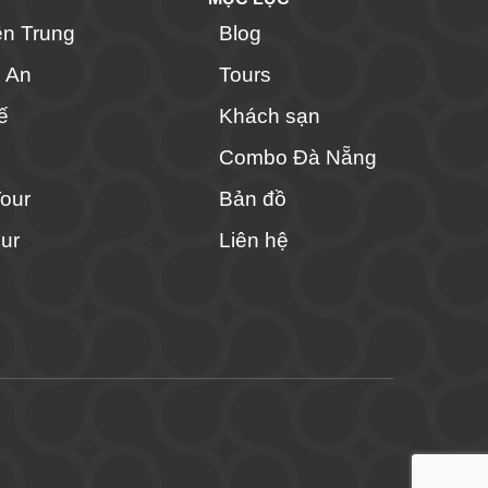
ền Trung
Blog
i An
Tours
ế
Khách sạn
Combo Đà Nẵng
Tour
Bản đồ
ur
Liên hệ