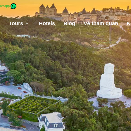
atsapp
e
Tours
Hotels
Blog
Vé tham quan
K