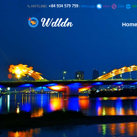
+84 934 579 759
HOTLINE:
|
iMessage
Viber
Zalo
Wh
Hom