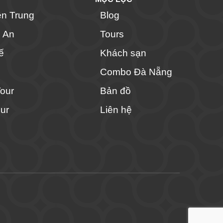
ền Trung
Blog
i An
Tours
ế
Khách sạn
Combo Đà Nẵng
Tour
Bản đồ
ur
Liên hệ