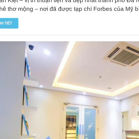
ăn Kiệt – vị trí thuận tiện và đẹp nhất thành phố Đà
hê thơ mộng – nơi đã được tạp chí Forbes của Mỹ bì
HI TIẾT