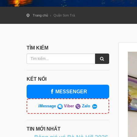
Trang chủ
Quận Sơn Trà
TÌM KIẾM
KẾT NỐI
MESSENGER
iMessage
Viber
Zalo
TIN MỚI NHẤT