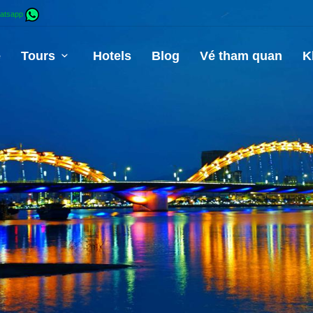
atsapp
e
Tours
Hotels
Blog
Vé tham quan
K