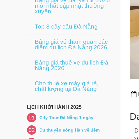
Bảng giá vé Bà Nà Hill 2026
mới nhất cập nhật thường
xuyên
Top 8 cây cầu Đà Nẵng
Bảng giá vé tham quan các
điểm du lịch Đà Nẵng 2026
Bảng giá thuê xe du lịch Đà
Nẵng 2026
Cho thuê xe máy giá rẻ,
chất lượng tại Đà Nẵng
LỊCH KHỞI HÀNH 2025
Da
01
City Tour Đà Nẵng 1 ngày
02
D
Du thuyền sông Hàn về đêm