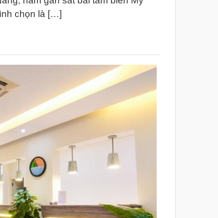
 Nẵng, nằm gần sát bãi tắm biển Mỹ
nh chọn là […]