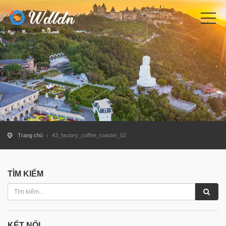
Trang chủ
43_factory_coffee_roaster_02
TÌM KIẾM
KẾT NỐI